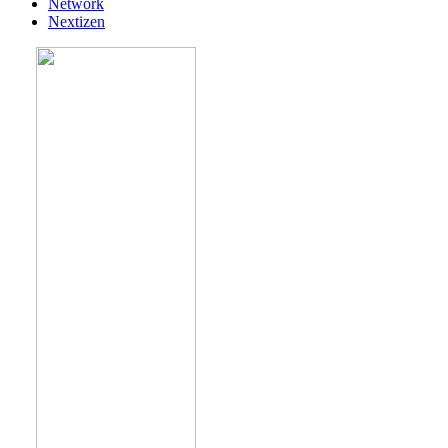
Network
Nextizen