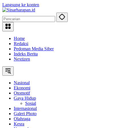
Langsung ke konten
Home
Redaksi
Pedoman Media Siber
Indeks Berita
Nextizen
Nasional
Ekonomi
Otomotif
Gaya Hidup
Sosial
Internasional
Galeri Photo
Olahraga
Kesra