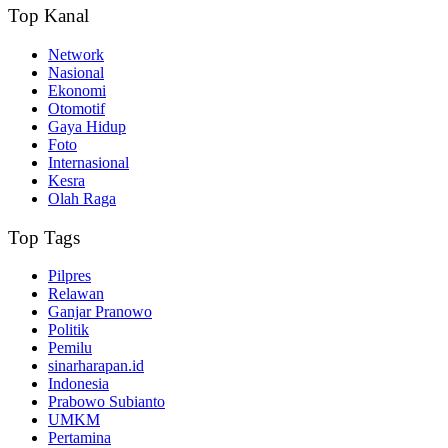
Top Kanal
Network
Nasional
Ekonomi
Otomotif
Gaya Hidup
Foto
Internasional
Kesra
Olah Raga
Top Tags
Pilpres
Relawan
Ganjar Pranowo
Politik
Pemilu
sinarharapan.id
Indonesia
Prabowo Subianto
UMKM
Pertamina