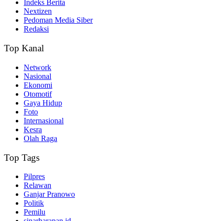
Indeks Berita
Nextizen
Pedoman Media Siber
Redaksi
Top Kanal
Network
Nasional
Ekonomi
Otomotif
Gaya Hidup
Foto
Internasional
Kesra
Olah Raga
Top Tags
Pilpres
Relawan
Ganjar Pranowo
Politik
Pemilu
sinarharapan.id