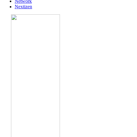
Network
Nextizen