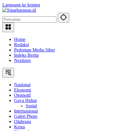
Langsung ke konten
Home
Redaksi
Pedoman Media Siber
Indeks Berita
Nextizen
Nasional
Ekonomi
Otomotif
Gaya Hidup
Sosial
Internasional
Galeri Photo
Olahraga
Kesra