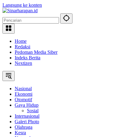
Langsung ke konten
Home
Redaksi
Pedoman Media Siber
Indeks Berita
Nextizen
Nasional
Ekonomi
Otomotif
Gaya Hidup
Sosial
Internasional
Galeri Photo
Olahraga
Kesra