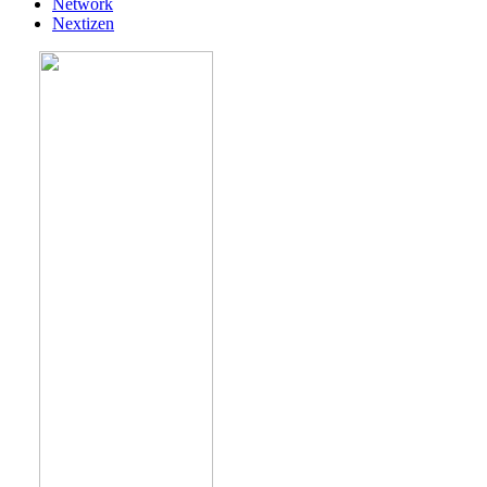
Network
Nextizen