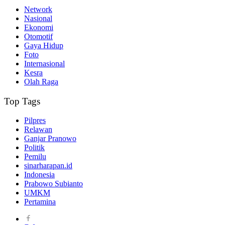
Network
Nasional
Ekonomi
Otomotif
Gaya Hidup
Foto
Internasional
Kesra
Olah Raga
Top Tags
Pilpres
Relawan
Ganjar Pranowo
Politik
Pemilu
sinarharapan.id
Indonesia
Prabowo Subianto
UMKM
Pertamina