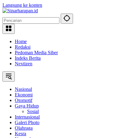
Langsung ke konten
Home
Redaksi
Pedoman Media Siber
Indeks Berita
Nextizen
Nasional
Ekonomi
Otomotif
Gaya Hidup
Sosial
Internasional
Galeri Photo
Olahraga
Kesra