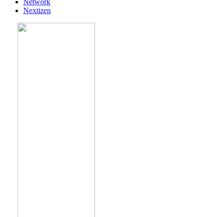
Network
Nextizen