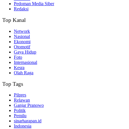
Pedoman Media Siber
Redaksi
Top Kanal
Network
Nasional
Ekonomi
Otomotif
Gaya Hidup
Foto
Internasional
Kesra
Olah Raga
Top Tags
Pilpres
Relawan
Ganjar Pranowo
Politik
Pemilu
sinarharapan.id
Indonesia