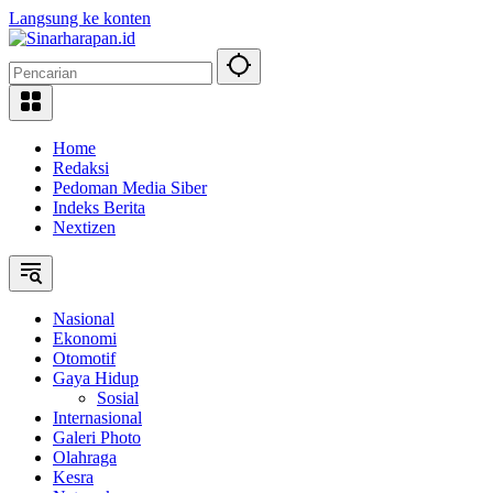
Langsung ke konten
Home
Redaksi
Pedoman Media Siber
Indeks Berita
Nextizen
Nasional
Ekonomi
Otomotif
Gaya Hidup
Sosial
Internasional
Galeri Photo
Olahraga
Kesra