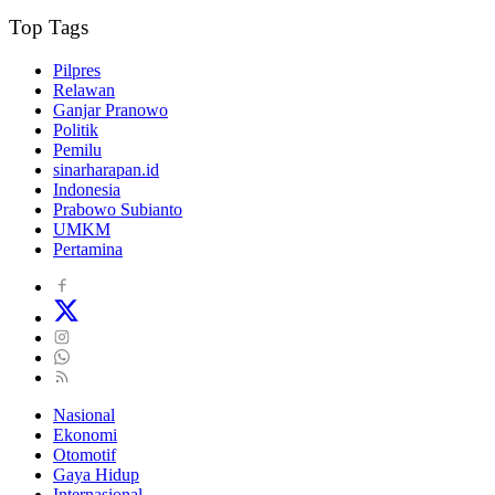
Top Tags
Pilpres
Relawan
Ganjar Pranowo
Politik
Pemilu
sinarharapan.id
Indonesia
Prabowo Subianto
UMKM
Pertamina
Nasional
Ekonomi
Otomotif
Gaya Hidup
Internasional