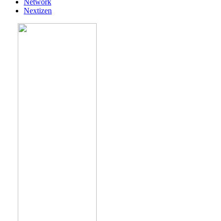
Network
Nextizen