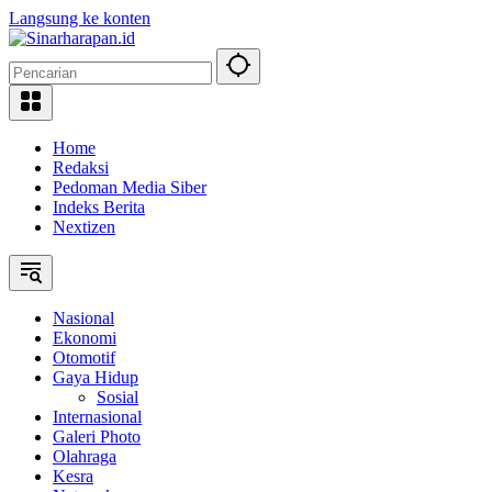
Langsung ke konten
Home
Redaksi
Pedoman Media Siber
Indeks Berita
Nextizen
Nasional
Ekonomi
Otomotif
Gaya Hidup
Sosial
Internasional
Galeri Photo
Olahraga
Kesra