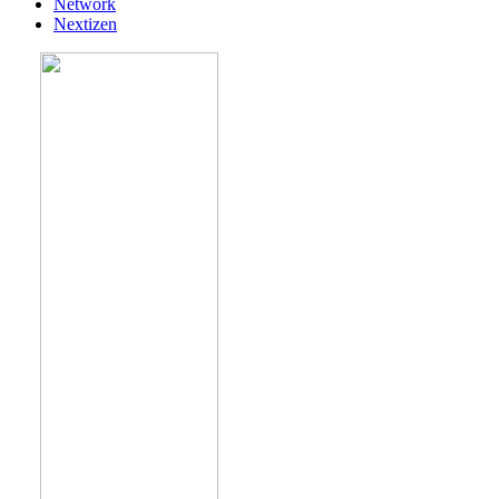
Network
Nextizen