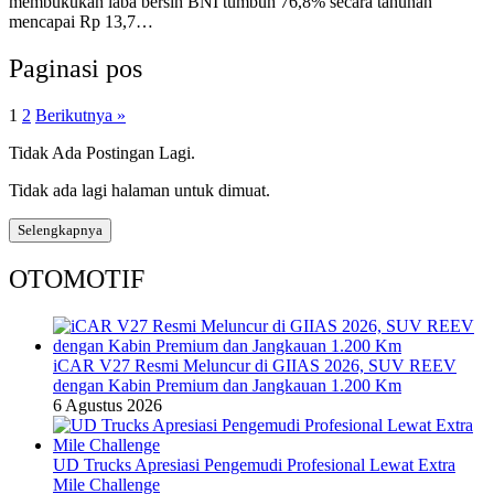
membukukan laba bersih BNI tumbuh 76,8% secara tahunan
mencapai Rp 13,7…
Paginasi pos
1
2
Berikutnya »
Tidak Ada Postingan Lagi.
Tidak ada lagi halaman untuk dimuat.
Selengkapnya
OTOMOTIF
iCAR V27 Resmi Meluncur di GIIAS 2026, SUV REEV
dengan Kabin Premium dan Jangkauan 1.200 Km
6 Agustus 2026
UD Trucks Apresiasi Pengemudi Profesional Lewat Extra
Mile Challenge