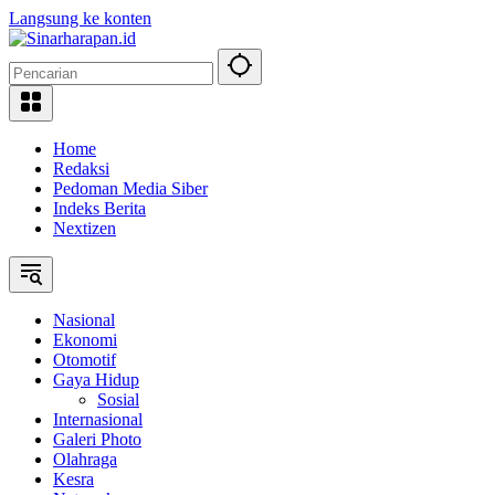
Langsung ke konten
Home
Redaksi
Pedoman Media Siber
Indeks Berita
Nextizen
Nasional
Ekonomi
Otomotif
Gaya Hidup
Sosial
Internasional
Galeri Photo
Olahraga
Kesra