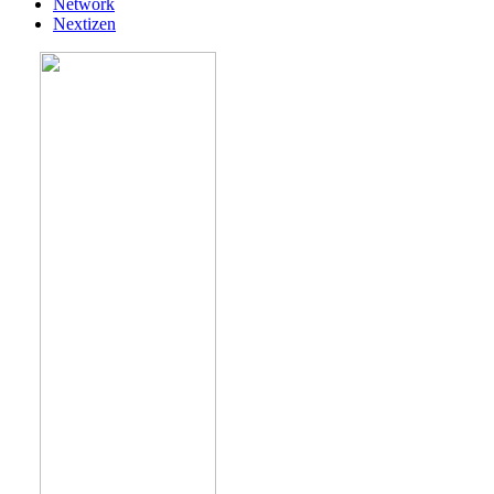
Network
Nextizen