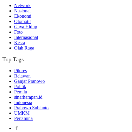
Network
Nasional
Ekonomi
Otomotif
Gaya Hidup
Foto
Internasional
Kesra
Olah Raga
Top Tags
Pilpres
Relawan
Ganjar Pranowo
Politik
Pemilu
sinarharapan.id
Indonesia
Prabowo Subianto
UMKM
Pertamina