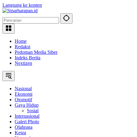
Langsung ke konten
Home
Redaksi
Pedoman Media Siber
Indeks Berita
Nextizen
Nasional
Ekonomi
Otomotif
Gaya Hidup
Sosial
Internasional
Galeri Photo
Olahraga
Kesra