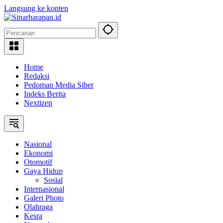
Langsung ke konten
Home
Redaksi
Pedoman Media Siber
Indeks Berita
Nextizen
Nasional
Ekonomi
Otomotif
Gaya Hidup
Sosial
Internasional
Galeri Photo
Olahraga
Kesra