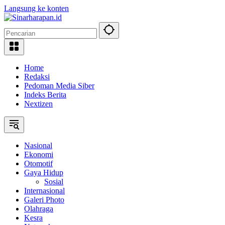
Langsung ke konten
Home
Redaksi
Pedoman Media Siber
Indeks Berita
Nextizen
Nasional
Ekonomi
Otomotif
Gaya Hidup
Sosial
Internasional
Galeri Photo
Olahraga
Kesra