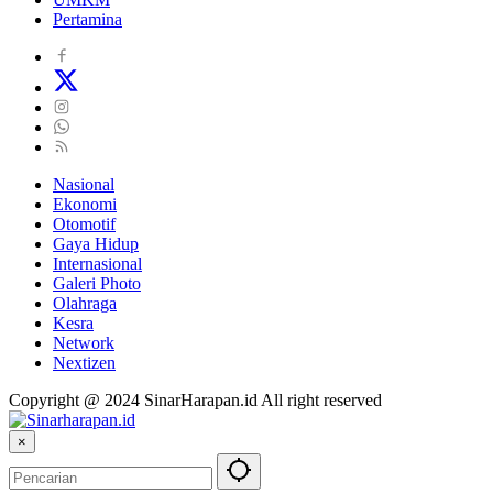
Pertamina
Nasional
Ekonomi
Otomotif
Gaya Hidup
Internasional
Galeri Photo
Olahraga
Kesra
Network
Nextizen
Copyright @ 2024 SinarHarapan.id All right reserved
×