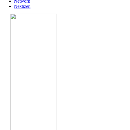
Network
Nextizen