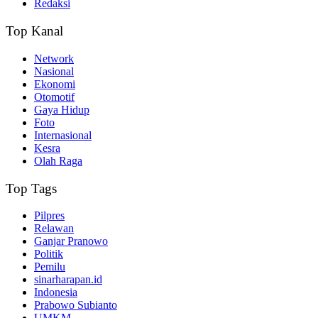
Redaksi
Top Kanal
Network
Nasional
Ekonomi
Otomotif
Gaya Hidup
Foto
Internasional
Kesra
Olah Raga
Top Tags
Pilpres
Relawan
Ganjar Pranowo
Politik
Pemilu
sinarharapan.id
Indonesia
Prabowo Subianto
UMKM