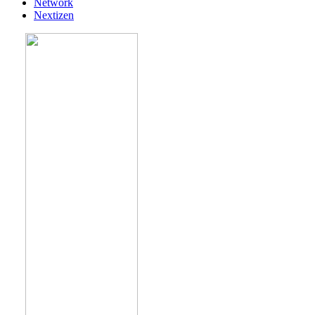
Network
Nextizen