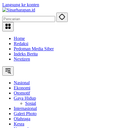
Langsung ke konten
Home
Redaksi
Pedoman Media Siber
Indeks Berita
Nextizen
Nasional
Ekonomi
Otomotif
Gaya Hidup
Sosial
Internasional
Galeri Photo
Olahraga
Kesra