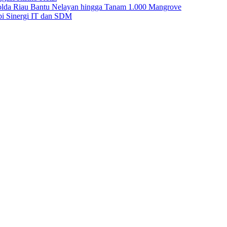
Polda Riau Bantu Nelayan hingga Tanam 1.000 Mangrove
i Sinergi IT dan SDM