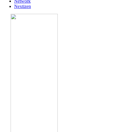
Network
Nextizen