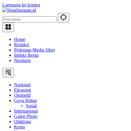
Langsung ke konten
Home
Redaksi
Pedoman Media Siber
Indeks Berita
Nextizen
Nasional
Ekonomi
Otomotif
Gaya Hidup
Sosial
Internasional
Galeri Photo
Olahraga
Kesra