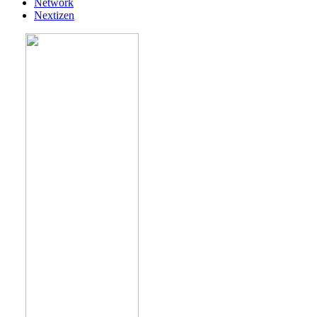
Network
Nextizen