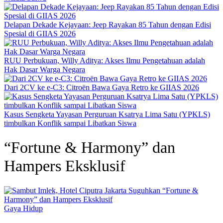
Delapan Dekade Kejayaan: Jeep Rayakan 85 Tahun dengan Edisi
Spesial di GIIAS 2026
RUU Perbukuan, Willy Aditya: Akses Ilmu Pengetahuan adalah
Hak Dasar Warga Negara
Dari 2CV ke e-C3: Citroën Bawa Gaya Retro ke GIIAS 2026
Kasus Sengketa Yayasan Perguruan Ksatrya Lima Satu (YPKLS)
timbulkan Konflik sampai Libatkan Siswa
“Fortune & Harmony” dan
Hampers Eksklusif
Gaya Hidup