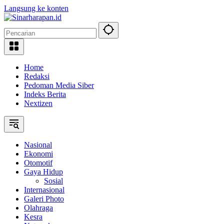
Langsung ke konten
Home
Redaksi
Pedoman Media Siber
Indeks Berita
Nextizen
Nasional
Ekonomi
Otomotif
Gaya Hidup
Sosial
Internasional
Galeri Photo
Olahraga
Kesra