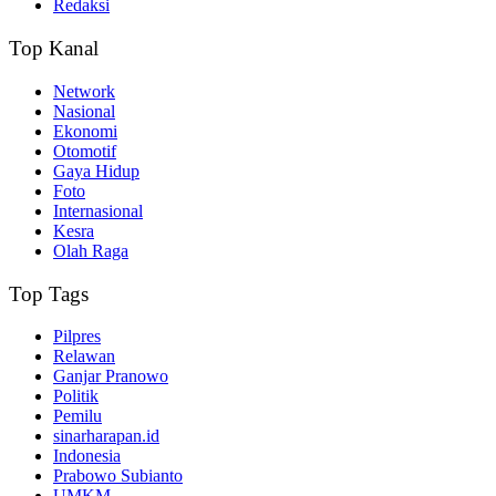
Redaksi
Top Kanal
Network
Nasional
Ekonomi
Otomotif
Gaya Hidup
Foto
Internasional
Kesra
Olah Raga
Top Tags
Pilpres
Relawan
Ganjar Pranowo
Politik
Pemilu
sinarharapan.id
Indonesia
Prabowo Subianto
UMKM