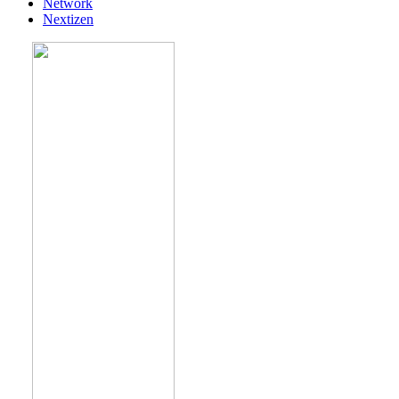
Network
Nextizen