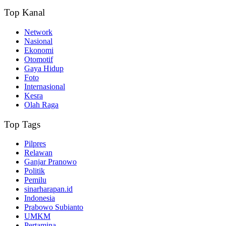
Top Kanal
Network
Nasional
Ekonomi
Otomotif
Gaya Hidup
Foto
Internasional
Kesra
Olah Raga
Top Tags
Pilpres
Relawan
Ganjar Pranowo
Politik
Pemilu
sinarharapan.id
Indonesia
Prabowo Subianto
UMKM
Pertamina