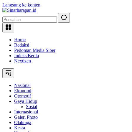
Langsung ke konten
Home
Redaksi
Pedoman Media Siber
Indeks Berita
Nextizen
Nasional
Ekonomi
Otomotif
Gaya Hidup
Sosial
Internasional
Galeri Photo
Olahraga
Kesra