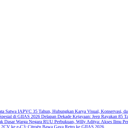
IAPVC 35 Tahun, Hubungkan Karya Visual, Konservasi, da
Delapan Dekade Kejayaan: Jeep Rayakan 85 Ta
RUU Perbukuan, Willy Aditya: Akses Ilmu Pe
i 2CV ke e-C3: Citroën Bawa Gaya Retro ke GIIAS 2026