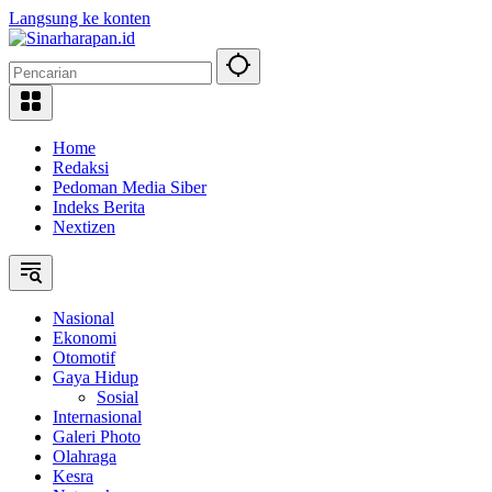
Langsung ke konten
Home
Redaksi
Pedoman Media Siber
Indeks Berita
Nextizen
Nasional
Ekonomi
Otomotif
Gaya Hidup
Sosial
Internasional
Galeri Photo
Olahraga
Kesra