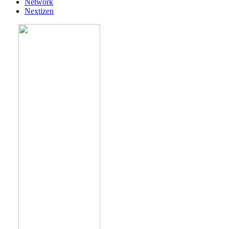
Network
Nextizen