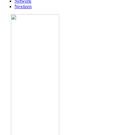
Network
Nextizen