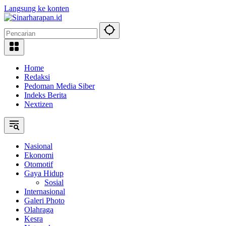
Langsung ke konten
Home
Redaksi
Pedoman Media Siber
Indeks Berita
Nextizen
Nasional
Ekonomi
Otomotif
Gaya Hidup
Sosial
Internasional
Galeri Photo
Olahraga
Kesra