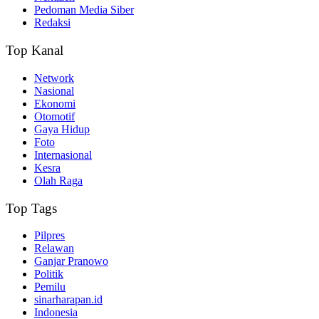
Pedoman Media Siber
Redaksi
Top Kanal
Network
Nasional
Ekonomi
Otomotif
Gaya Hidup
Foto
Internasional
Kesra
Olah Raga
Top Tags
Pilpres
Relawan
Ganjar Pranowo
Politik
Pemilu
sinarharapan.id
Indonesia