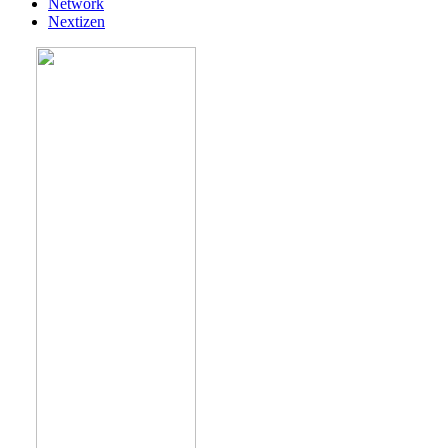
Network
Nextizen