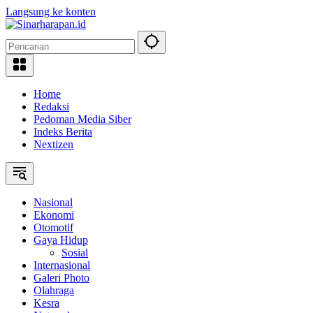
Langsung ke konten
Home
Redaksi
Pedoman Media Siber
Indeks Berita
Nextizen
Nasional
Ekonomi
Otomotif
Gaya Hidup
Sosial
Internasional
Galeri Photo
Olahraga
Kesra