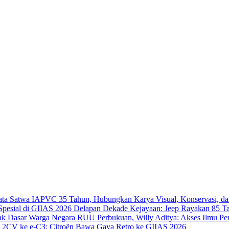
IAPVC 35 Tahun, Hubungkan Karya Visual, Konservasi, da
Delapan Dekade Kejayaan: Jeep Rayakan 85 Ta
RUU Perbukuan, Willy Aditya: Akses Ilmu Pe
i 2CV ke e-C3: Citroën Bawa Gaya Retro ke GIIAS 2026