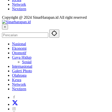
Network
Nextizen
Copyright @ 2024 SinarHarapan.id All right reserved
×
Nasional
Ekonomi
Otomotif
Gaya Hidup
Sosial
Internasional
Galeri Photo
Olahraga
Kesra
Network
Nextizen