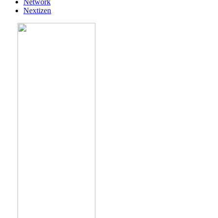
Network
Nextizen