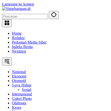
Langsung ke konten
Home
Redaksi
Pedoman Media Siber
Indeks Berita
Nextizen
Nasional
Ekonomi
Otomotif
Gaya Hidup
Sosial
Internasional
Galeri Photo
Olahraga
Kesra