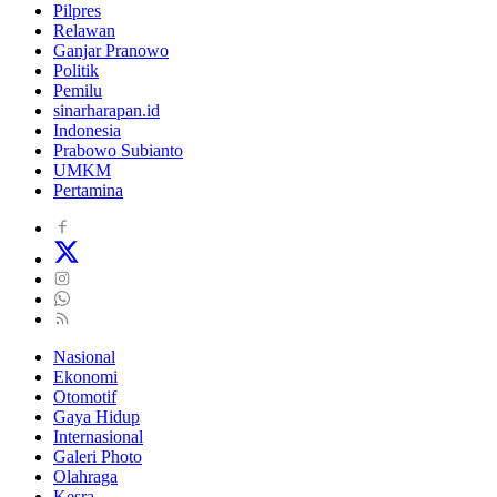
Pilpres
Relawan
Ganjar Pranowo
Politik
Pemilu
sinarharapan.id
Indonesia
Prabowo Subianto
UMKM
Pertamina
Nasional
Ekonomi
Otomotif
Gaya Hidup
Internasional
Galeri Photo
Olahraga
Kesra