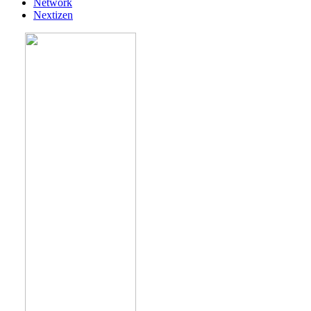
Network
Nextizen