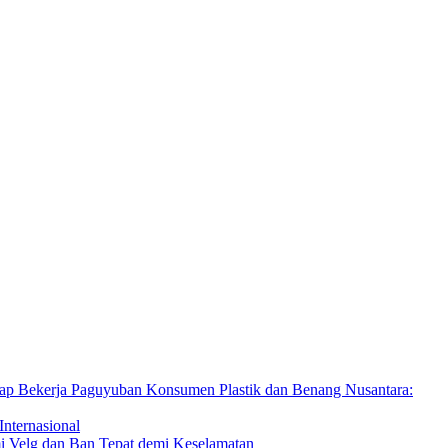
Paguyuban Konsumen Plastik dan Benang Nusantara:
Internasional
Velg dan Ban Tepat demi Keselamatan