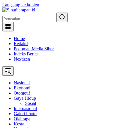
Langsung ke konten
Home
Redaksi
Pedoman Media Siber
Indeks Berita
Nextizen
Nasional
Ekonomi
Otomotif
Gaya Hidup
Sosial
Internasional
Galeri Photo
Olahraga
Kesra