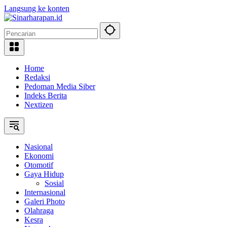
Langsung ke konten
Home
Redaksi
Pedoman Media Siber
Indeks Berita
Nextizen
Nasional
Ekonomi
Otomotif
Gaya Hidup
Sosial
Internasional
Galeri Photo
Olahraga
Kesra