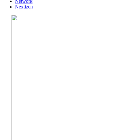
Network
Nextizen