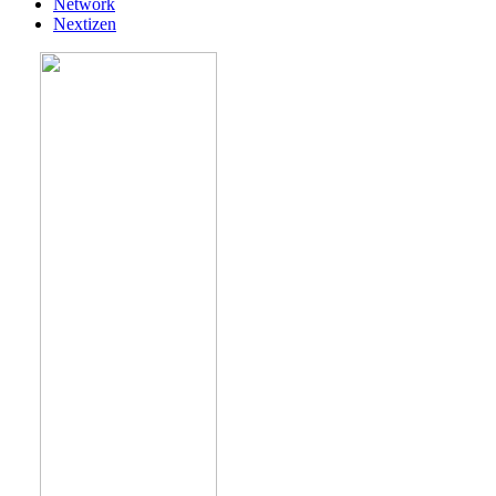
Network
Nextizen