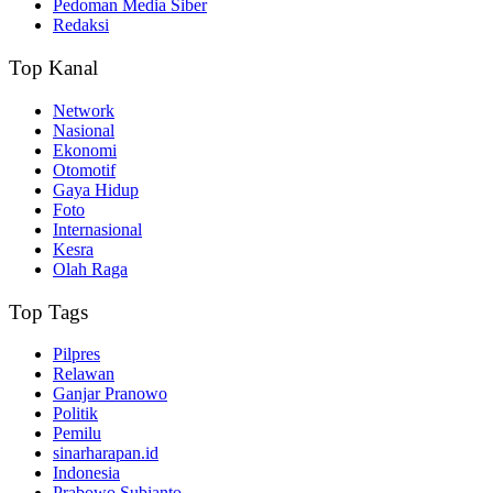
Pedoman Media Siber
Redaksi
Top Kanal
Network
Nasional
Ekonomi
Otomotif
Gaya Hidup
Foto
Internasional
Kesra
Olah Raga
Top Tags
Pilpres
Relawan
Ganjar Pranowo
Politik
Pemilu
sinarharapan.id
Indonesia
Prabowo Subianto