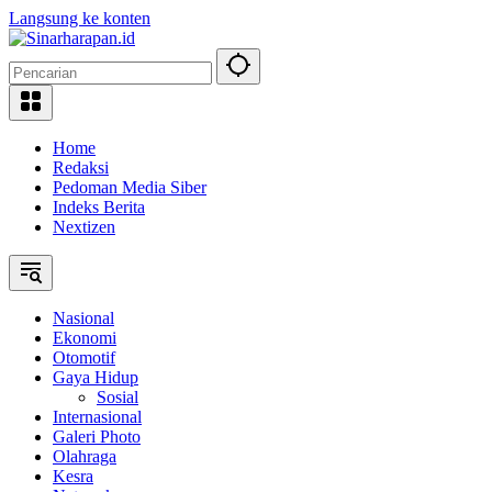
Langsung ke konten
Home
Redaksi
Pedoman Media Siber
Indeks Berita
Nextizen
Nasional
Ekonomi
Otomotif
Gaya Hidup
Sosial
Internasional
Galeri Photo
Olahraga
Kesra