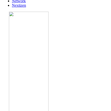
Network
Nextizen