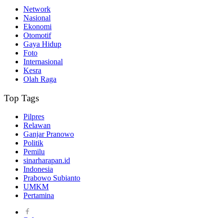
Network
Nasional
Ekonomi
Otomotif
Gaya Hidup
Foto
Internasional
Kesra
Olah Raga
Top Tags
Pilpres
Relawan
Ganjar Pranowo
Politik
Pemilu
sinarharapan.id
Indonesia
Prabowo Subianto
UMKM
Pertamina