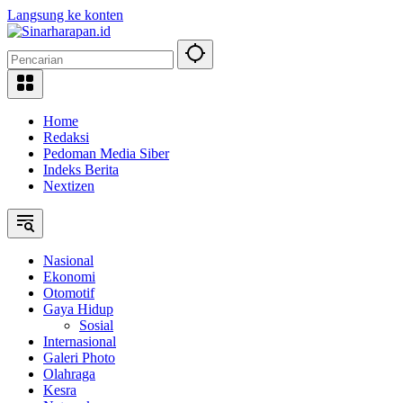
Langsung ke konten
Home
Redaksi
Pedoman Media Siber
Indeks Berita
Nextizen
Nasional
Ekonomi
Otomotif
Gaya Hidup
Sosial
Internasional
Galeri Photo
Olahraga
Kesra