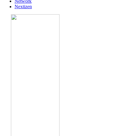
Network
Nextizen