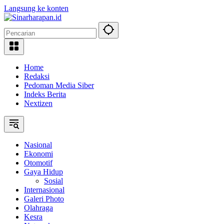
Langsung ke konten
Home
Redaksi
Pedoman Media Siber
Indeks Berita
Nextizen
Nasional
Ekonomi
Otomotif
Gaya Hidup
Sosial
Internasional
Galeri Photo
Olahraga
Kesra