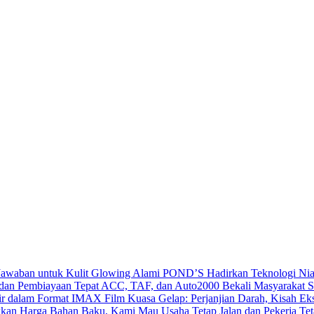
POND’S Hadirkan Teknologi Nia
ACC, TAF, dan Auto2000 Bekali Masyarakat Str
Film Kuasa Gelap: Perjanjian Darah, Kisah E