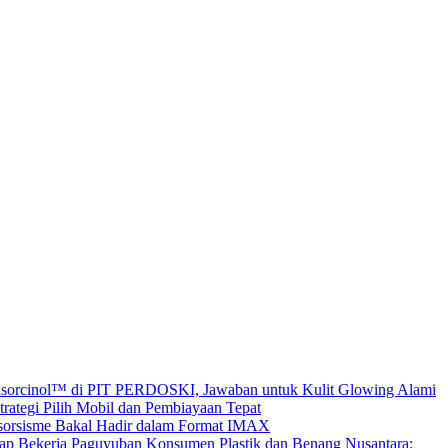
sorcinol™ di PIT PERDOSKI, Jawaban untuk Kulit Glowing Alami
ategi Pilih Mobil dan Pembiayaan Tepat
ksorsisme Bakal Hadir dalam Format IMAX
Paguyuban Konsumen Plastik dan Benang Nusantara: