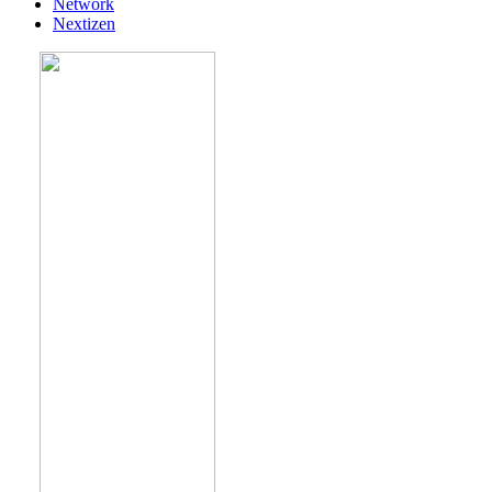
Network
Nextizen