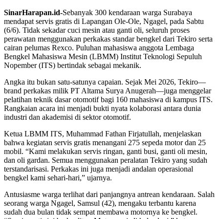
SinarHarapan.id-
Sebanyak 300 kendaraan warga Surabaya
mendapat servis gratis di Lapangan Ole-Ole, Ngagel, pada Sabtu
(6/6). Tidak sekadar cuci mesin atau ganti oli, seluruh proses
perawatan menggunakan perkakas standar bengkel dari Tekiro serta
cairan pelumas Rexco. Puluhan mahasiswa anggota Lembaga
Bengkel Mahasiswa Mesin (LBMM) Institut Teknologi Sepuluh
Nopember (ITS) bertindak sebagai mekanik.
Angka itu bukan satu-satunya capaian. Sejak Mei 2026, Tekiro—
brand perkakas milik PT Altama Surya Anugerah—juga menggelar
pelatihan teknik dasar otomotif bagi 160 mahasiswa di kampus ITS.
Rangkaian acara ini menjadi bukti nyata kolaborasi antara dunia
industri dan akademisi di sektor otomotif.
Ketua LBMM ITS, Muhammad Fathan Firjatullah, menjelaskan
bahwa kegiatan servis gratis menangani 275 sepeda motor dan 25
mobil. “Kami melakukan servis ringan, ganti busi, ganti oli mesin,
dan oli gardan. Semua menggunakan peralatan Tekiro yang sudah
terstandarisasi. Perkakas ini juga menjadi andalan operasional
bengkel kami sehari-hari,” ujarnya.
Antusiasme warga terlihat dari panjangnya antrean kendaraan. Salah
seorang warga Ngagel, Samsul (42), mengaku terbantu karena
sudah dua bulan tidak sempat membawa motornya ke bengkel.