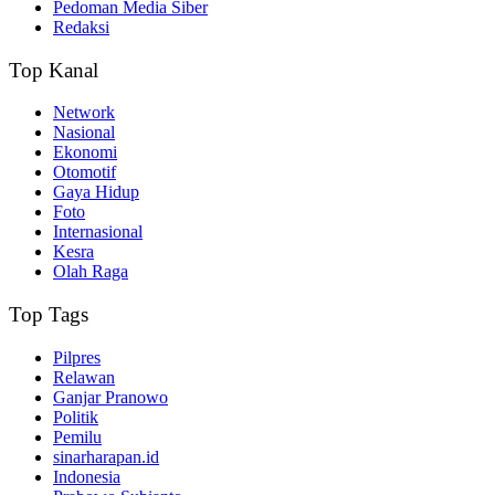
Pedoman Media Siber
Redaksi
Top Kanal
Network
Nasional
Ekonomi
Otomotif
Gaya Hidup
Foto
Internasional
Kesra
Olah Raga
Top Tags
Pilpres
Relawan
Ganjar Pranowo
Politik
Pemilu
sinarharapan.id
Indonesia