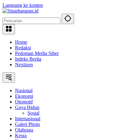
Langsung ke konten
Home
Redaksi
Pedoman Media Siber
Indeks Berita
Nextizen
Nasional
Ekonomi
Otomotif
Gaya Hidup
Sosial
Internasional
Galeri Photo
Olahraga
Kesra