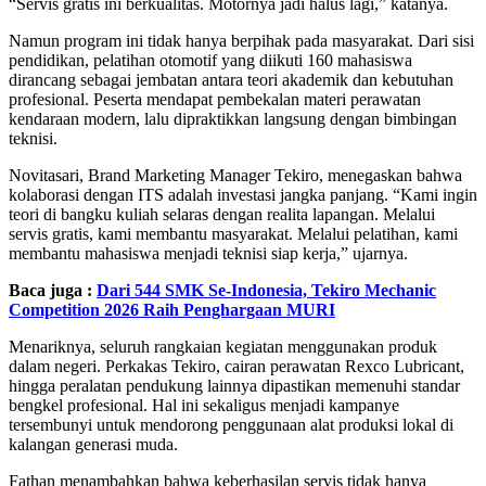
“Servis gratis ini berkualitas. Motornya jadi halus lagi,” katanya.
Namun program ini tidak hanya berpihak pada masyarakat. Dari sisi
pendidikan, pelatihan otomotif yang diikuti 160 mahasiswa
dirancang sebagai jembatan antara teori akademik dan kebutuhan
profesional. Peserta mendapat pembekalan materi perawatan
kendaraan modern, lalu dipraktikkan langsung dengan bimbingan
teknisi.
Novitasari, Brand Marketing Manager Tekiro, menegaskan bahwa
kolaborasi dengan ITS adalah investasi jangka panjang. “Kami ingin
teori di bangku kuliah selaras dengan realita lapangan. Melalui
servis gratis, kami membantu masyarakat. Melalui pelatihan, kami
membantu mahasiswa menjadi teknisi siap kerja,” ujarnya.
Baca juga :
Dari 544 SMK Se-Indonesia, Tekiro Mechanic
Competition 2026 Raih Penghargaan MURI
Menariknya, seluruh rangkaian kegiatan menggunakan produk
dalam negeri. Perkakas Tekiro, cairan perawatan Rexco Lubricant,
hingga peralatan pendukung lainnya dipastikan memenuhi standar
bengkel profesional. Hal ini sekaligus menjadi kampanye
tersembunyi untuk mendorong penggunaan alat produksi lokal di
kalangan generasi muda.
Fathan menambahkan bahwa keberhasilan servis tidak hanya