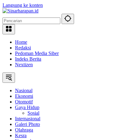
Langsung ke konten
Home
Redaksi
Pedoman Media Siber
Indeks Berita
Nextizen
Nasional
Ekonomi
Otomotif
Gaya Hidup
Sosial
Internasional
Galeri Photo
Olahraga
Kesra