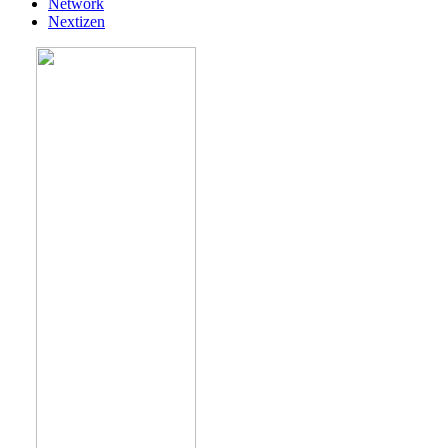
Network
Nextizen