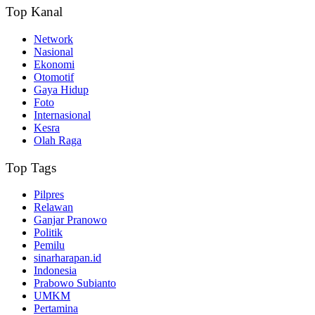
Top Kanal
Network
Nasional
Ekonomi
Otomotif
Gaya Hidup
Foto
Internasional
Kesra
Olah Raga
Top Tags
Pilpres
Relawan
Ganjar Pranowo
Politik
Pemilu
sinarharapan.id
Indonesia
Prabowo Subianto
UMKM
Pertamina