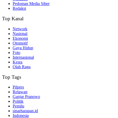
Pedoman Media Siber
Redaksi
Top Kanal
Network
Nasional
Ekonomi
Otomotif
Gaya Hidup
Foto
Internasional
Kesra
Olah Raga
Top Tags
Pilpres
Relawan
Ganjar Pranowo
Politik
Pemilu
sinarharapan.id
Indonesia