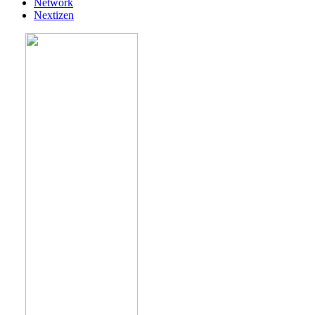
Network
Nextizen