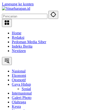
Langsung ke konten
Home
Redaksi
Pedoman Media Siber
Indeks Berita
Nextizen
Nasional
Ekonomi
Otomotif
Gaya Hidup
Sosial
Internasional
Galeri Photo
Olahraga
Kesra