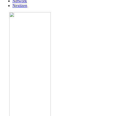
Network
Nextizen