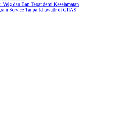
Velg dan Ban Tepat demi Keselamatan
ogram Service Tanpa Khawatir di GIIAS