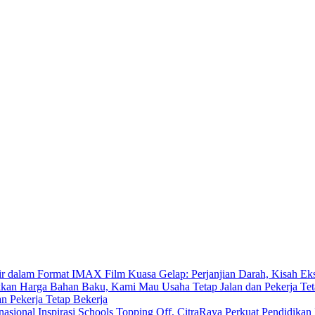
Film Kuasa Gelap: Perjanjian Darah, Kisah E
 Pekerja Tetap Bekerja
Inspirasi Schools Topping Off, CitraRaya Perkuat Pendidikan 