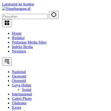
Langsung ke konten
Home
Redaksi
Pedoman Media Siber
Indeks Berita
Nextizen
Nasional
Ekonomi
Otomotif
Gaya Hidup
Sosial
Internasional
Galeri Photo
Olahraga
Kesra