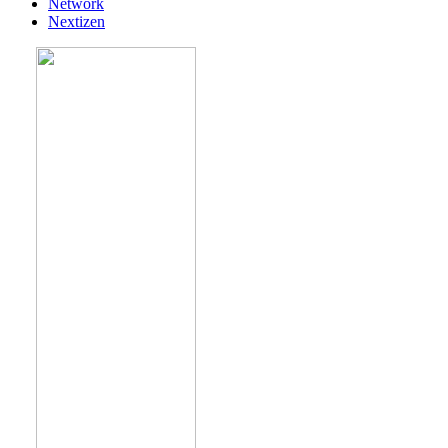
Network
Nextizen