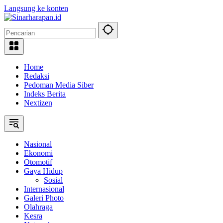
Langsung ke konten
Home
Redaksi
Pedoman Media Siber
Indeks Berita
Nextizen
Nasional
Ekonomi
Otomotif
Gaya Hidup
Sosial
Internasional
Galeri Photo
Olahraga
Kesra