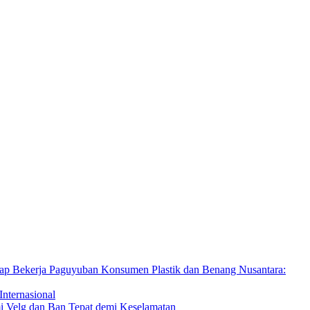
Paguyuban Konsumen Plastik dan Benang Nusantara:
Internasional
Velg dan Ban Tepat demi Keselamatan