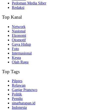
Pedoman Media Siber
Redaksi
Top Kanal
Network
Nasional
Ekonomi
Otomotif
Gaya Hidup
Foto
Internasional
Kesra
Olah Raga
Top Tags
Pilpres
Relawan
Ganjar Pranowo
Politik
Pemilu
sinarharapan.id
Indonesia