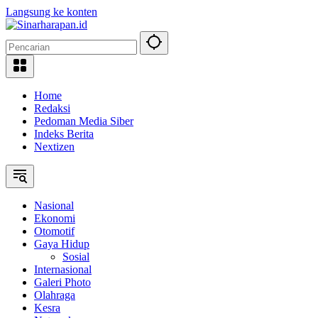
Langsung ke konten
Home
Redaksi
Pedoman Media Siber
Indeks Berita
Nextizen
Nasional
Ekonomi
Otomotif
Gaya Hidup
Sosial
Internasional
Galeri Photo
Olahraga
Kesra