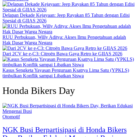
Delapan Dekade Kejayaan: Jeep Rayakan 85 Tahun dengan Edisi
Spesial di GIIAS 2026
RUU Perbukuan, Willy Aditya: Akses Ilmu Pengetahuan adalah
Hak Dasar Warga Negara
Dari 2CV ke e-C3: Citroën Bawa Gaya Retro ke GIIAS 2026
Kasus Sengketa Yayasan Perguruan Ksatrya Lima Satu (YPKLS)
timbulkan Konflik sampai Libatkan Siswa
Honda Bikers Day
Otomotif
NGK Busi Berpartisipasi di Honda Bikers