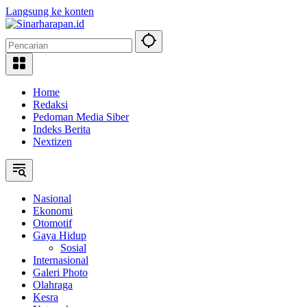
Langsung ke konten
Home
Redaksi
Pedoman Media Siber
Indeks Berita
Nextizen
Nasional
Ekonomi
Otomotif
Gaya Hidup
Sosial
Internasional
Galeri Photo
Olahraga
Kesra