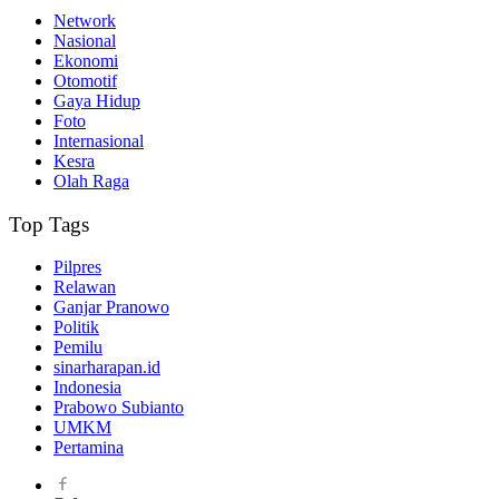
Network
Nasional
Ekonomi
Otomotif
Gaya Hidup
Foto
Internasional
Kesra
Olah Raga
Top Tags
Pilpres
Relawan
Ganjar Pranowo
Politik
Pemilu
sinarharapan.id
Indonesia
Prabowo Subianto
UMKM
Pertamina