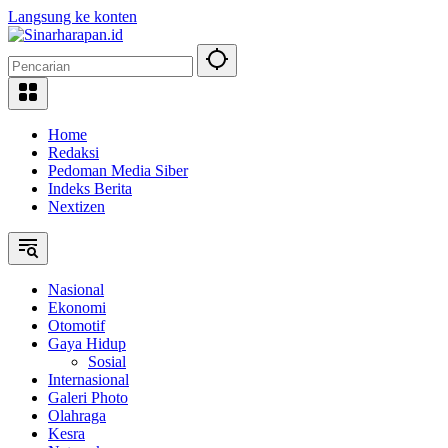
Langsung ke konten
Home
Redaksi
Pedoman Media Siber
Indeks Berita
Nextizen
Nasional
Ekonomi
Otomotif
Gaya Hidup
Sosial
Internasional
Galeri Photo
Olahraga
Kesra