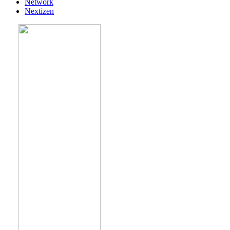
Network
Nextizen