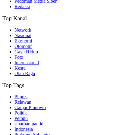
Pedoman Media Siber
Redaksi
Top Kanal
Network
Nasional
Ekonomi
Otomotif
Gaya Hidup
Foto
Internasional
Kesra
Olah Raga
Top Tags
Pilpres
Relawan
Ganjar Pranowo
Politik
Pemilu
sinarharapan.id
Indonesia
Prabowo Subianto