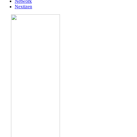
Network
Nextizen