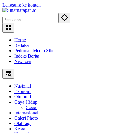
Langsung ke konten
Home
Redaksi
Pedoman Media Siber
Indeks Berita
Nextizen
Nasional
Ekonomi
Otomotif
Gaya Hidup
Sosial
Internasional
Galeri Photo
Olahraga
Kesra