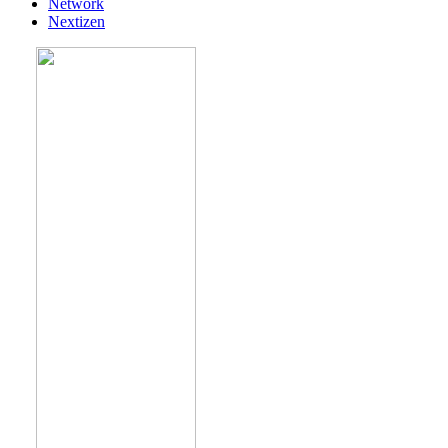
Network
Nextizen