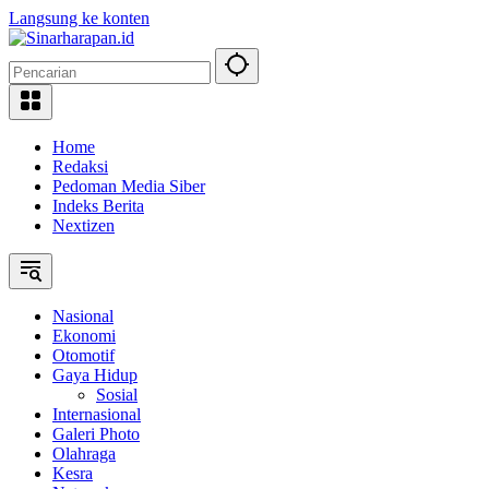
Langsung ke konten
Home
Redaksi
Pedoman Media Siber
Indeks Berita
Nextizen
Nasional
Ekonomi
Otomotif
Gaya Hidup
Sosial
Internasional
Galeri Photo
Olahraga
Kesra