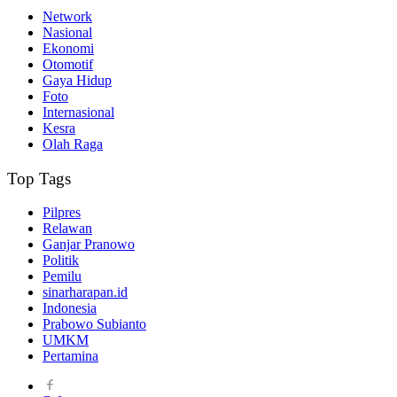
Network
Nasional
Ekonomi
Otomotif
Gaya Hidup
Foto
Internasional
Kesra
Olah Raga
Top Tags
Pilpres
Relawan
Ganjar Pranowo
Politik
Pemilu
sinarharapan.id
Indonesia
Prabowo Subianto
UMKM
Pertamina