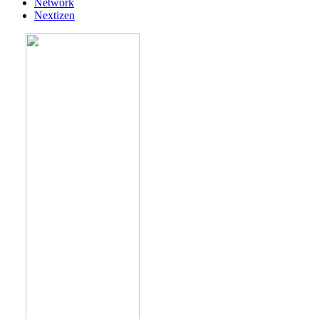
Network
Nextizen