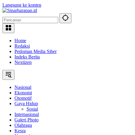
Langsung ke konten
Home
Redaksi
Pedoman Media Siber
Indeks Berita
Nextizen
Nasional
Ekonomi
Otomotif
Gaya Hidup
Sosial
Internasional
Galeri Photo
Olahraga
Kesra