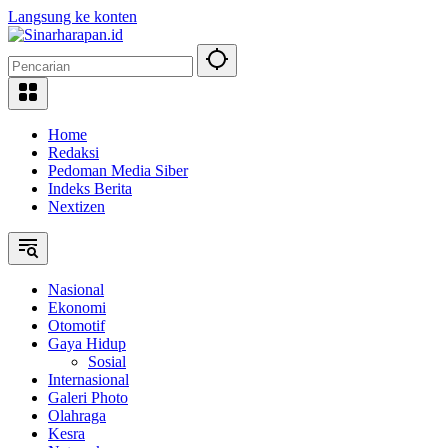
Langsung ke konten
Home
Redaksi
Pedoman Media Siber
Indeks Berita
Nextizen
Nasional
Ekonomi
Otomotif
Gaya Hidup
Sosial
Internasional
Galeri Photo
Olahraga
Kesra