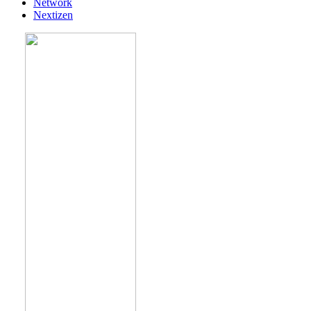
Network
Nextizen