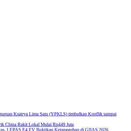
guruan Ksatrya Lima Satu (YPKLS) timbulkan Konflik sampai
k China Rakit Lokal Mulai Rp449 Juta
gecas, LEPAS E4 EV Buktikan Ketangguhan di GIIAS 2026