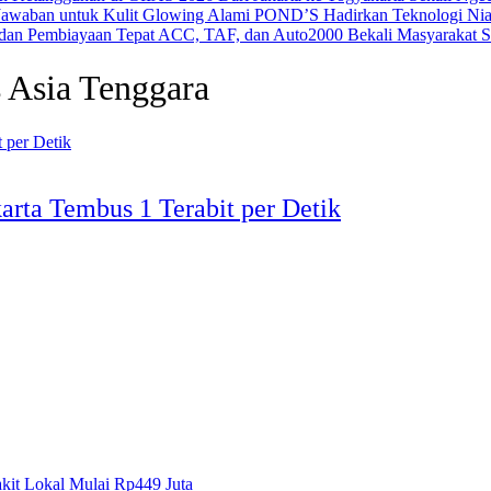
POND’S Hadirkan Teknologi Nia
ACC, TAF, dan Auto2000 Bekali Masyarakat Str
s Asia Tenggara
rta Tembus 1 Terabit per Detik