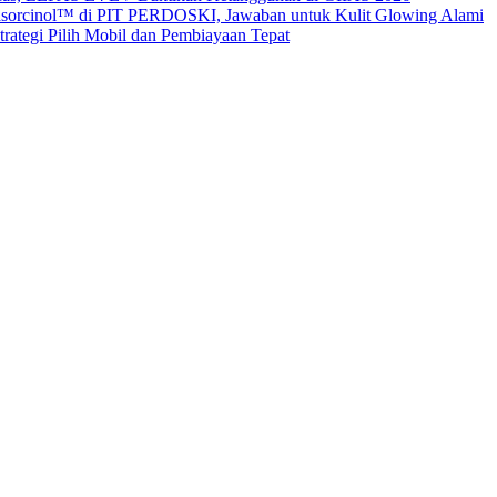
sorcinol™ di PIT PERDOSKI, Jawaban untuk Kulit Glowing Alami
ategi Pilih Mobil dan Pembiayaan Tepat