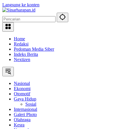
Langsung ke konten
Home
Redaksi
Pedoman Media Siber
Indeks Berita
Nextizen
Nasional
Ekonomi
Otomotif
Gaya Hidup
Sosial
Internasional
Galeri Photo
Olahraga
Kesra