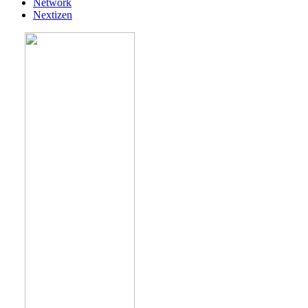
Network
Nextizen