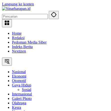
Langsung ke konten
Home
Redaksi
Pedoman Media Siber
Indeks Berita
Nextizen
Nasional
Ekonomi
Otomotif
Gaya Hidup
Sosial
Internasional
Galeri Photo
Olahraga
Kesra