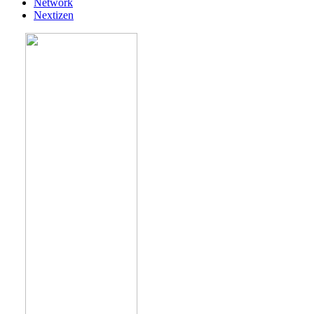
Network
Nextizen