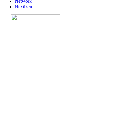
Network
Nextizen