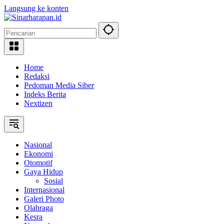
Langsung ke konten
Home
Redaksi
Pedoman Media Siber
Indeks Berita
Nextizen
Nasional
Ekonomi
Otomotif
Gaya Hidup
Sosial
Internasional
Galeri Photo
Olahraga
Kesra