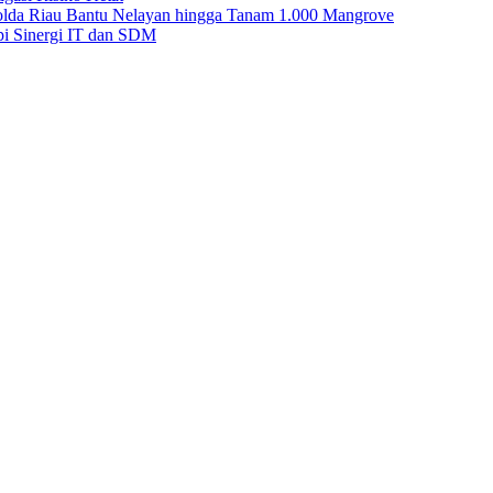
Polda Riau Bantu Nelayan hingga Tanam 1.000 Mangrove
i Sinergi IT dan SDM