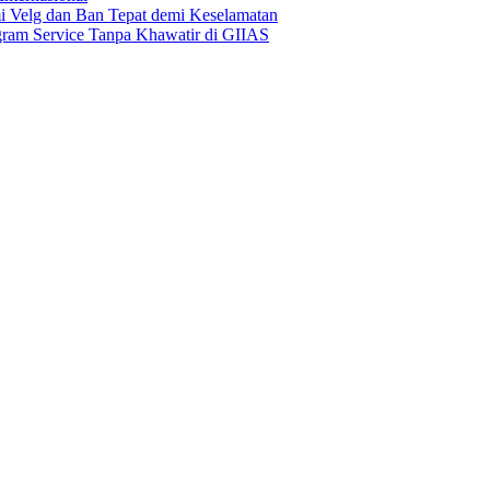
Velg dan Ban Tepat demi Keselamatan
ogram Service Tanpa Khawatir di GIIAS