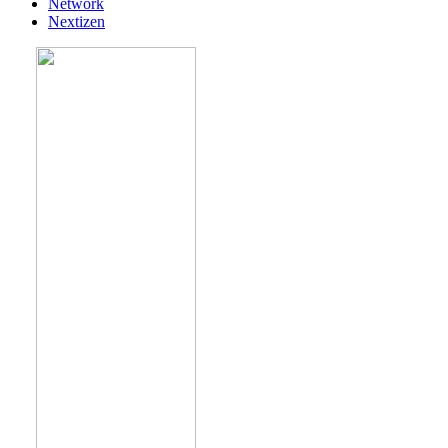
Network
Nextizen