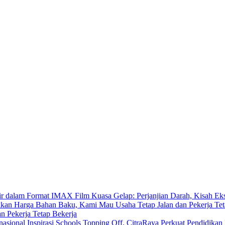
Film Kuasa Gelap: Perjanjian Darah, Kisah E
 Pekerja Tetap Bekerja
Inspirasi Schools Topping Off, CitraRaya Perkuat Pendidikan 