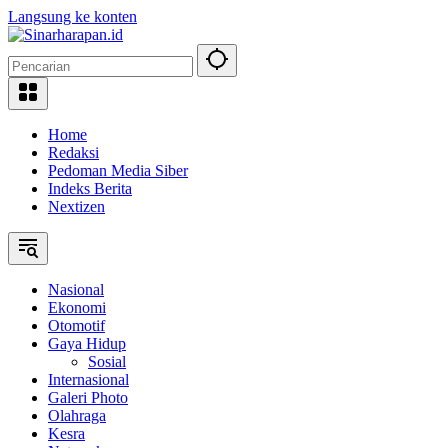
Langsung ke konten
Home
Redaksi
Pedoman Media Siber
Indeks Berita
Nextizen
Nasional
Ekonomi
Otomotif
Gaya Hidup
Sosial
Internasional
Galeri Photo
Olahraga
Kesra