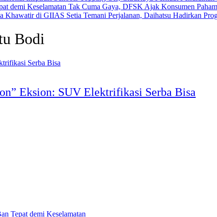
Tak Cuma Gaya, DFSK Ajak Konsumen Pahami 
Setia Temani Perjalanan, Daihatsu Hadirkan Pr
tu Bodi
n” Eksion: SUV Elektrifikasi Serba Bisa