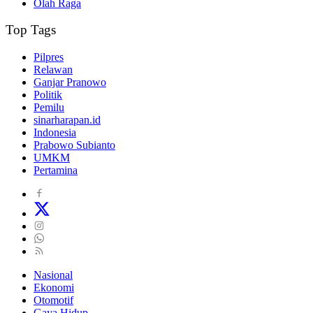
Olah Raga
Top Tags
Pilpres
Relawan
Ganjar Pranowo
Politik
Pemilu
sinarharapan.id
Indonesia
Prabowo Subianto
UMKM
Pertamina
Nasional
Ekonomi
Otomotif
Gaya Hidup