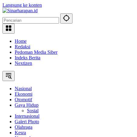
Langsung ke konten
Home
Redaksi
Pedoman Media Siber
Indeks Berita
Nextizen
Nasional
Ekonomi
Otomotif
Gaya Hidup
Sosial
Internasional
Galeri Photo
Olahraga
Kesra