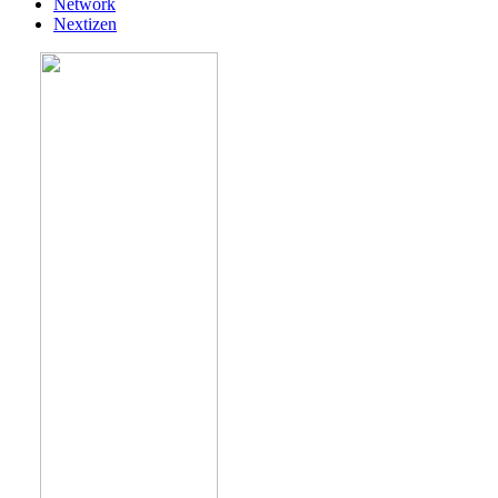
Network
Nextizen