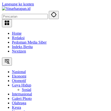
Langsung ke konten
Home
Redaksi
Pedoman Media Siber
Indeks Berita
Nextizen
Nasional
Ekonomi
Otomotif
Gaya Hidup
Sosial
Internasional
Galeri Photo
Olahraga
Kesra