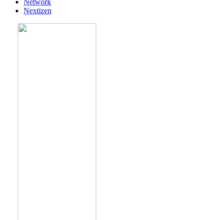
Network
Nextizen