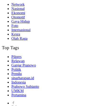
Network
Nasional
Ekonomi
Otomotif
Gaya Hidup
Foto
Internasional
Kesra
Olah Raga
Top Tags
Pilpres
Relawan
Ganjar Pranowo
Politik
Pemilu
sinarharapan.id
Indonesia
Prabowo Subianto
UMKM
Pertamina