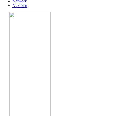
Network
Nextizen