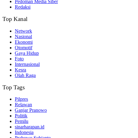
Pedoman Media Siber
Redaksi
Top Kanal
Network
Nasional
Ekonomi
Otomotif
Gaya Hidup
Foto
Internasional
Kesra
Olah Raga
Top Tags
Pilpres
Relawan
Ganjar Pranowo
Politik
Pemilu
sinarharapan.id
Indonesia
Prabowo Subianto