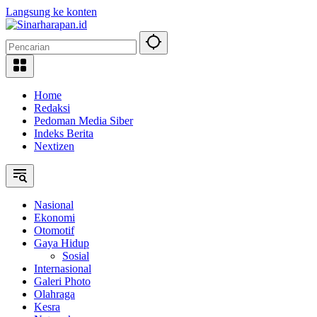
Langsung ke konten
Home
Redaksi
Pedoman Media Siber
Indeks Berita
Nextizen
Nasional
Ekonomi
Otomotif
Gaya Hidup
Sosial
Internasional
Galeri Photo
Olahraga
Kesra