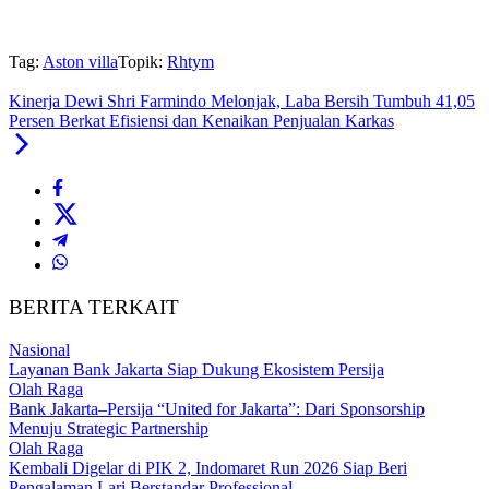
Tag:
Aston villa
Topik:
Rhtym
Kinerja Dewi Shri Farmindo Melonjak, Laba Bersih Tumbuh 41,05
Persen Berkat Efisiensi dan Kenaikan Penjualan Karkas
BERITA TERKAIT
Nasional
Layanan Bank Jakarta Siap Dukung Ekosistem Persija
Olah Raga
Bank Jakarta–Persija “United for Jakarta”: Dari Sponsorship
Menuju Strategic Partnership
Olah Raga
Kembali Digelar di PIK 2, Indomaret Run 2026 Siap Beri
Pengalaman Lari Berstandar Professional