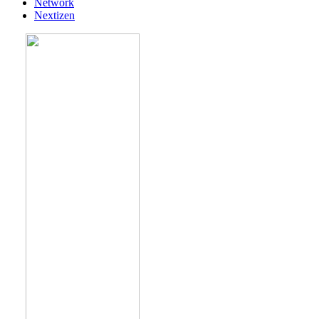
Network
Nextizen