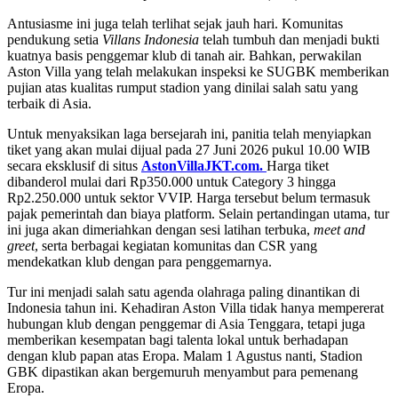
Antusiasme ini juga telah terlihat sejak jauh hari. Komunitas
pendukung setia
Villans Indonesia
telah tumbuh dan menjadi bukti
kuatnya basis penggemar klub di tanah air. Bahkan, perwakilan
Aston Villa yang telah melakukan inspeksi ke SUGBK memberikan
pujian atas kualitas rumput stadion yang dinilai salah satu yang
terbaik di Asia.
Untuk menyaksikan laga bersejarah ini, panitia telah menyiapkan
tiket yang akan mulai dijual pada 27 Juni 2026 pukul 10.00 WIB
secara eksklusif di situs
AstonVillaJKT.com.
Harga tiket
dibanderol mulai dari Rp350.000 untuk Category 3 hingga
Rp2.250.000 untuk sektor VVIP. Harga tersebut belum termasuk
pajak pemerintah dan biaya platform.
Selain pertandingan utama, tur
ini juga akan dimeriahkan dengan sesi latihan terbuka,
meet and
greet
, serta berbagai kegiatan komunitas dan CSR yang
mendekatkan klub dengan para penggemarnya.
Tur ini menjadi salah satu agenda olahraga paling dinantikan di
Indonesia tahun ini. Kehadiran Aston Villa tidak hanya mempererat
hubungan klub dengan penggemar di Asia Tenggara, tetapi juga
memberikan kesempatan bagi talenta lokal untuk berhadapan
dengan klub papan atas Eropa.
Malam 1 Agustus nanti, Stadion
GBK dipastikan akan bergemuruh menyambut para pemenang
Eropa.