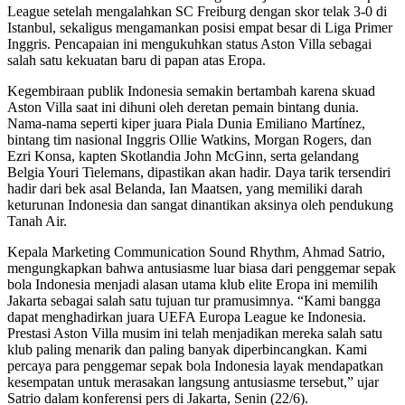
League setelah mengalahkan SC Freiburg dengan skor telak 3-0 di
Istanbul, sekaligus mengamankan posisi empat besar di Liga Primer
Inggris.
Pencapaian ini mengukuhkan status Aston Villa sebagai
salah satu kekuatan baru di papan atas Eropa.
Kegembiraan publik Indonesia semakin bertambah karena skuad
Aston Villa saat ini dihuni oleh deretan pemain bintang dunia.
Nama-nama seperti kiper juara Piala Dunia Emiliano Martínez,
bintang tim nasional Inggris Ollie Watkins, Morgan Rogers, dan
Ezri Konsa, kapten Skotlandia John McGinn, serta gelandang
Belgia Youri Tielemans, dipastikan akan hadir.
Daya tarik tersendiri
hadir dari bek asal Belanda, Ian Maatsen, yang memiliki darah
keturunan Indonesia dan sangat dinantikan aksinya oleh pendukung
Tanah Air.
Kepala Marketing Communication Sound Rhythm, Ahmad Satrio,
mengungkapkan bahwa antusiasme luar biasa dari penggemar sepak
bola Indonesia menjadi alasan utama klub elite Eropa ini memilih
Jakarta sebagai salah satu tujuan tur pramusimnya.
“Kami bangga
dapat menghadirkan juara UEFA Europa League ke Indonesia.
Prestasi Aston Villa musim ini telah menjadikan mereka salah satu
klub paling menarik dan paling banyak diperbincangkan. Kami
percaya para penggemar sepak bola Indonesia layak mendapatkan
kesempatan untuk merasakan langsung antusiasme tersebut,” ujar
Satrio dalam konferensi pers di Jakarta, Senin (22/6).