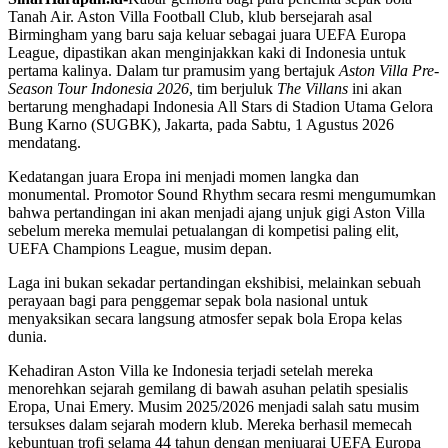
Tanah Air. Aston Villa Football Club, klub bersejarah asal
Birmingham yang baru saja keluar sebagai juara UEFA Europa
League, dipastikan akan menginjakkan kaki di Indonesia untuk
pertama kalinya. Dalam tur pramusim yang bertajuk
Aston Villa Pre-
Season Tour Indonesia 2026
, tim berjuluk
The Villans
ini akan
bertarung menghadapi Indonesia All Stars di Stadion Utama Gelora
Bung Karno (SUGBK), Jakarta, pada Sabtu, 1 Agustus 2026
mendatang.
Kedatangan juara Eropa ini menjadi momen langka dan
monumental. Promotor Sound Rhythm secara resmi mengumumkan
bahwa pertandingan ini akan menjadi ajang unjuk gigi Aston Villa
sebelum mereka memulai petualangan di kompetisi paling elit,
UEFA Champions League, musim depan
.
Laga ini bukan sekadar pertandingan ekshibisi, melainkan sebuah
perayaan bagi para penggemar sepak bola nasional untuk
menyaksikan secara langsung atmosfer sepak bola Eropa kelas
dunia.
Kehadiran Aston Villa ke Indonesia terjadi setelah mereka
menorehkan sejarah gemilang di bawah asuhan pelatih spesialis
Eropa, Unai Emery. Musim 2025/2026 menjadi salah satu musim
tersukses dalam sejarah modern klub. Mereka berhasil memecah
kebuntuan trofi selama 44 tahun dengan menjuarai UEFA Europa