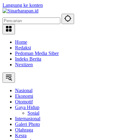
Langsung ke konten
Home
Redaksi
Pedoman Media Siber
Indeks Berita
Nextizen
Nasional
Ekonomi
Otomotif
Gaya Hidup
Sosial
Internasional
Galeri Photo
Olahraga
Kesra