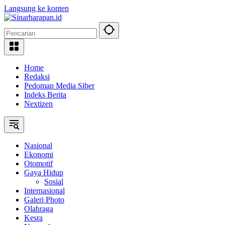
Langsung ke konten
Home
Redaksi
Pedoman Media Siber
Indeks Berita
Nextizen
Nasional
Ekonomi
Otomotif
Gaya Hidup
Sosial
Internasional
Galeri Photo
Olahraga
Kesra