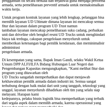
penggantian oli secara berkala dan terjadwal guna menjaga performa
armada, serta pemeliharaan preventif armada untuk memaksimalkan
waktu kerja.
Untuk program kontrak layanan yang lebih lengkap, pelanggan bisa
memilih layanan UD Ultimate dimana layanan ini mencakup semua
fitur dan layanan dalam program UD Trust namun
tambahan layanan mencakup pemeliharaan suku cadang, perbaikan
unit dan driveline oleh bengkel resmi UD Trucks untuk menghindari
biaya tak terduga, cakupan pengelolaan menyeluruh untuk
memberikan ketenangan bagi pemilik kendaraan, dan meminimalisir
administrasi
pengelolaan armada.
Di kesempatan yang sama, Bapak Iman Gandi, selaku Wakil Ketua
Umum DPP ALFI/ILFA Bidang Hubungan Luar Negeri dan
Pengembangan Kapasitas mengungkapkan, “Kami melihat fitur dan
program yang ditawarkan oleh
UD Trucks sangatlah memperhatikan dan dapat menjawab
kekhawatiran pemilik armada dalam industri ini. Semua sangat
terhubung dengan baik mulai dari unit yang tangguh, teknologi yang
unggul, layanan menyeluruh dihadirkan oleh tim yang selalu siap
melayani. Harapan kami
kedepannya, pelaku bisnis logistik bisa memperhatikan yang terbaik
dari segala aspek dalam memilih armada, karena operasional yang