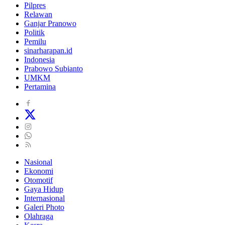
Pilpres
Relawan
Ganjar Pranowo
Politik
Pemilu
sinarharapan.id
Indonesia
Prabowo Subianto
UMKM
Pertamina
Nasional
Ekonomi
Otomotif
Gaya Hidup
Internasional
Galeri Photo
Olahraga