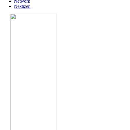
Network
Nextizen