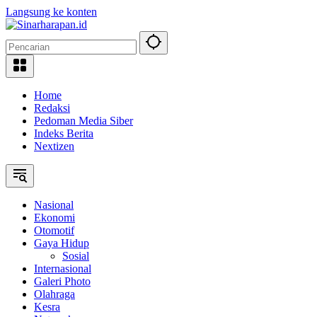
Langsung ke konten
Home
Redaksi
Pedoman Media Siber
Indeks Berita
Nextizen
Nasional
Ekonomi
Otomotif
Gaya Hidup
Sosial
Internasional
Galeri Photo
Olahraga
Kesra