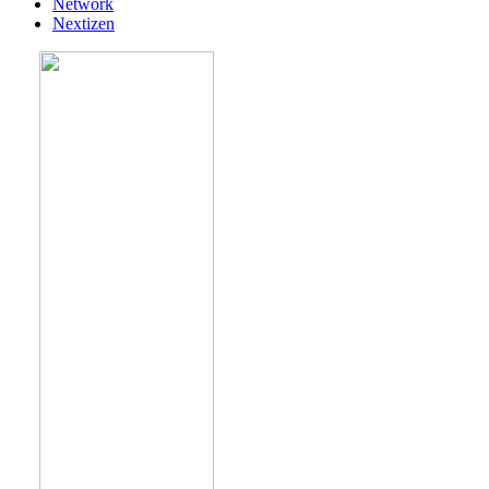
Network
Nextizen