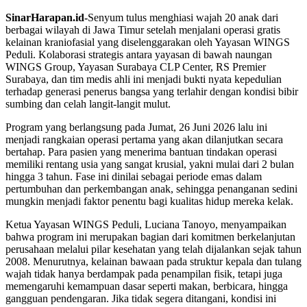
SinarHarapan.id-
Senyum tulus menghiasi wajah 20 anak dari
berbagai wilayah di Jawa Timur setelah menjalani operasi gratis
kelainan kraniofasial yang diselenggarakan oleh Yayasan WINGS
Peduli. Kolaborasi strategis antara yayasan di bawah naungan
WINGS Group, Yayasan Surabaya CLP Center, RS Premier
Surabaya, dan tim medis ahli ini menjadi bukti nyata kepedulian
terhadap generasi penerus bangsa yang terlahir dengan kondisi bibir
sumbing dan celah langit-langit mulut.
Program yang berlangsung pada Jumat, 26 Juni 2026 lalu ini
menjadi rangkaian operasi pertama yang akan dilanjutkan secara
bertahap. Para pasien yang menerima bantuan tindakan operasi
memiliki rentang usia yang sangat krusial, yakni mulai dari 2 bulan
hingga 3 tahun. Fase ini dinilai sebagai periode emas dalam
pertumbuhan dan perkembangan anak, sehingga penanganan sedini
mungkin menjadi faktor penentu bagi kualitas hidup mereka kelak.
Ketua Yayasan WINGS Peduli, Luciana Tanoyo, menyampaikan
bahwa program ini merupakan bagian dari komitmen berkelanjutan
perusahaan melalui pilar kesehatan yang telah dijalankan sejak tahun
2008. Menurutnya, kelainan bawaan pada struktur kepala dan tulang
wajah tidak hanya berdampak pada penampilan fisik, tetapi juga
memengaruhi kemampuan dasar seperti makan, berbicara, hingga
gangguan pendengaran. Jika tidak segera ditangani, kondisi ini