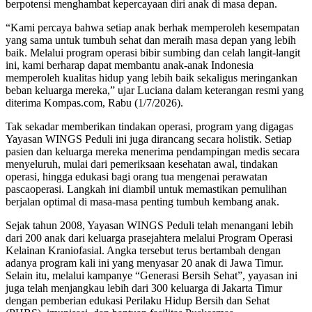
berpotensi menghambat kepercayaan diri anak di masa depan.
“Kami percaya bahwa setiap anak berhak memperoleh kesempatan
yang sama untuk tumbuh sehat dan meraih masa depan yang lebih
baik. Melalui program operasi bibir sumbing dan celah langit-langit
ini, kami berharap dapat membantu anak-anak Indonesia
memperoleh kualitas hidup yang lebih baik sekaligus meringankan
beban keluarga mereka,” ujar Luciana dalam keterangan resmi yang
diterima Kompas.com, Rabu (1/7/2026).
Tak sekadar memberikan tindakan operasi, program yang digagas
Yayasan WINGS Peduli ini juga dirancang secara holistik. Setiap
pasien dan keluarga mereka menerima pendampingan medis secara
menyeluruh, mulai dari pemeriksaan kesehatan awal, tindakan
operasi, hingga edukasi bagi orang tua mengenai perawatan
pascaoperasi. Langkah ini diambil untuk memastikan pemulihan
berjalan optimal di masa-masa penting tumbuh kembang anak.
Sejak tahun 2008, Yayasan WINGS Peduli telah menangani lebih
dari 200 anak dari keluarga prasejahtera melalui Program Operasi
Kelainan Kraniofasial. Angka tersebut terus bertambah dengan
adanya program kali ini yang menyasar 20 anak di Jawa Timur.
Selain itu, melalui kampanye “Generasi Bersih Sehat”, yayasan ini
juga telah menjangkau lebih dari 300 keluarga di Jakarta Timur
dengan pemberian edukasi Perilaku Hidup Bersih dan Sehat