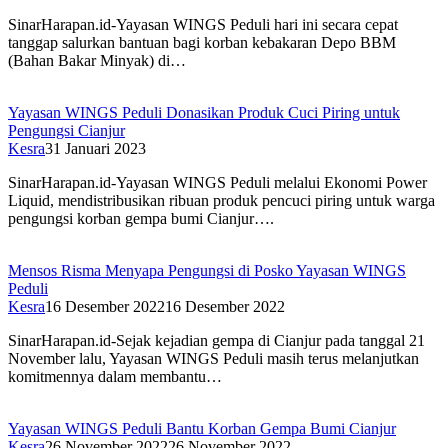
SinarHarapan.id-Yayasan WINGS Peduli hari ini secara cepat
tanggap salurkan bantuan bagi korban kebakaran Depo BBM
(Bahan Bakar Minyak) di…
Yayasan WINGS Peduli Donasikan Produk Cuci Piring untuk
Pengungsi Cianjur
Kesra
31 Januari 2023
SinarHarapan.id-Yayasan WINGS Peduli melalui Ekonomi Power
Liquid, mendistribusikan ribuan produk pencuci piring untuk warga
pengungsi korban gempa bumi Cianjur….
Mensos Risma Menyapa Pengungsi di Posko Yayasan WINGS
Peduli
Kesra
16 Desember 2022
16 Desember 2022
SinarHarapan.id-Sejak kejadian gempa di Cianjur pada tanggal 21
November lalu, Yayasan WINGS Peduli masih terus melanjutkan
komitmennya dalam membantu…
Yayasan WINGS Peduli Bantu Korban Gempa Bumi Cianjur
Kesra
26 November 2022
26 November 2022