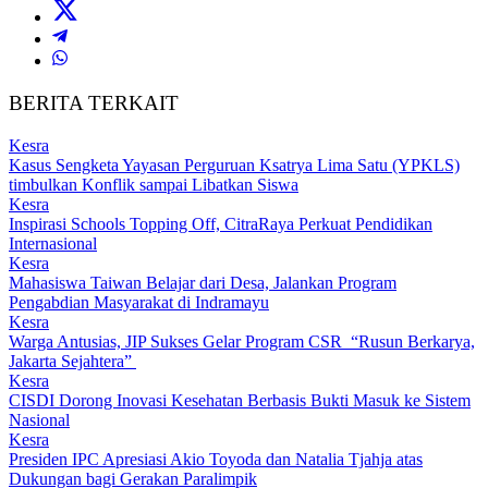
BERITA TERKAIT
Kesra
Kasus Sengketa Yayasan Perguruan Ksatrya Lima Satu (YPKLS)
timbulkan Konflik sampai Libatkan Siswa
Kesra
Inspirasi Schools Topping Off, CitraRaya Perkuat Pendidikan
Internasional
Kesra
Mahasiswa Taiwan Belajar dari Desa, Jalankan Program
Pengabdian Masyarakat di Indramayu
Kesra
Warga Antusias, JIP Sukses Gelar Program CSR “Rusun Berkarya,
Jakarta Sejahtera”
Kesra
CISDI Dorong Inovasi Kesehatan Berbasis Bukti Masuk ke Sistem
Nasional
Kesra
Presiden IPC Apresiasi Akio Toyoda dan Natalia Tjahja atas
Dukungan bagi Gerakan Paralimpik