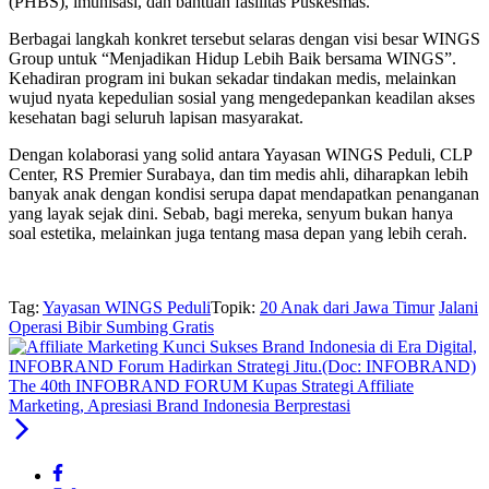
(PHBS), imunisasi, dan bantuan fasilitas Puskesmas.
Berbagai langkah konkret tersebut selaras dengan visi besar WINGS
Group untuk “Menjadikan Hidup Lebih Baik bersama WINGS”.
Kehadiran program ini bukan sekadar tindakan medis, melainkan
wujud nyata kepedulian sosial yang mengedepankan keadilan akses
kesehatan bagi seluruh lapisan masyarakat.
Dengan kolaborasi yang solid antara Yayasan WINGS Peduli, CLP
Center, RS Premier Surabaya, dan tim medis ahli, diharapkan lebih
banyak anak dengan kondisi serupa dapat mendapatkan penanganan
yang layak sejak dini. Sebab, bagi mereka, senyum bukan hanya
soal estetika, melainkan juga tentang masa depan yang lebih cerah.
Tag:
Yayasan WINGS Peduli
Topik:
20 Anak dari Jawa Timur
Jalani
Operasi Bibir Sumbing Gratis
The 40th INFOBRAND FORUM Kupas Strategi Affiliate
Marketing, Apresiasi Brand Indonesia Berprestasi