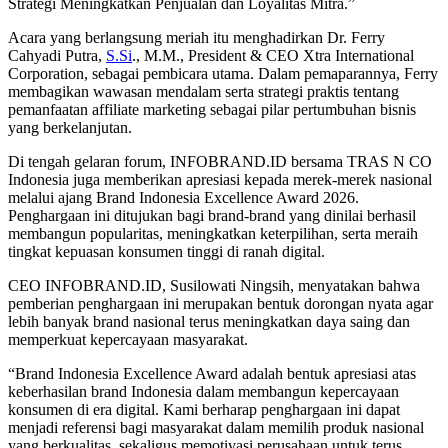
Strategi Meningkatkan Penjualan dan Loyalitas Mitra.”
Acara yang berlangsung meriah itu menghadirkan Dr. Ferry
Cahyadi Putra,
S.Si
.,
M.M., President & CEO Xtra International
Corporation, sebagai pembicara utama. Dalam pemaparannya, Ferry
membagikan wawasan mendalam serta strategi praktis tentang
pemanfaatan affiliate marketing sebagai pilar pertumbuhan bisnis
yang berkelanjutan.
Di tengah gelaran forum, INFOBRAND.ID bersama TRAS N CO
Indonesia juga memberikan apresiasi kepada merek-merek nasional
melalui ajang Brand Indonesia Excellence Award 2026.
Penghargaan ini ditujukan bagi brand-brand yang dinilai berhasil
membangun popularitas, meningkatkan keterpilihan, serta meraih
tingkat kepuasan konsumen tinggi di ranah digital.
CEO INFOBRAND.ID, Susilowati Ningsih, menyatakan bahwa
pemberian penghargaan ini merupakan bentuk dorongan nyata agar
lebih banyak brand nasional terus meningkatkan daya saing dan
memperkuat kepercayaan masyarakat.
“Brand Indonesia Excellence Award adalah bentuk apresiasi atas
keberhasilan brand Indonesia dalam membangun kepercayaan
konsumen di era digital. Kami berharap penghargaan ini dapat
menjadi referensi bagi masyarakat dalam memilih produk nasional
yang berkualitas, sekaligus memotivasi perusahaan untuk terus