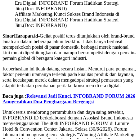
Affiliate Marketing Kunci Sukses Brand Indonesia di
Era Digital, INFOBRAND Forum Hadirkan Strategi
Jitu.(Doc: INFOBRAND)
SinarHarapan.id-
Geliat positif terus ditunjukkan oleh brand-brand
tanah air dalam beberapa tahun terakhir. Tidak hanya berhasil
memperkokoh posisi di pasar domestik, berbagai merek nasional
kini mulai diperhitungkan dan mampu berkompetisi dengan pemain-
pemain global di beragam kategori industri.
Keberhasilan ini tidak datang secara instan. Menurut para pengamat,
faktor penentu utamanya terletak pada kualitas produk dan layanan,
serta kecakapan merek dalam mengadopsi strategi pemasaran yang
adaptif terhadap perubahan perilaku konsumen di era digital.
Baca juga :
Relevansi Jadi Kunci, INFOBRAND FORUM 2026
Anugerahkan Dua Penghargaan Bergengsi
Untuk terus mendorong pertumbuhan dan daya saing tersebut,
INFOBRAND.ID berkolaborasi dengan Asosiasi Brand Indonesia
menyelenggarakan The 40th INFOBRAND FORUM di Lumire
Hotel & Convention Center, Jakarta, Selasa (30/6/2026). Forum
tahunan ini mengusung tema strategis “Winning Affiliate Marketing: