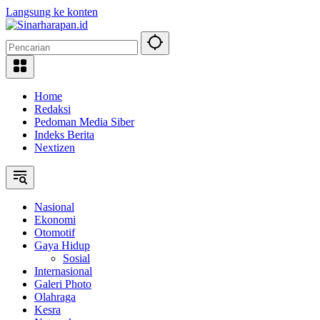
Langsung ke konten
Home
Redaksi
Pedoman Media Siber
Indeks Berita
Nextizen
Nasional
Ekonomi
Otomotif
Gaya Hidup
Sosial
Internasional
Galeri Photo
Olahraga
Kesra