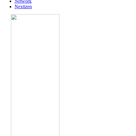
Network
Nextizen