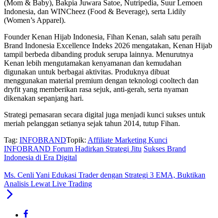
(Mom & Baby), Bakpia Juwara Satoe, Nutripedia, Suur Lemoen
Indonesia, dan WINCheez (Food & Beverage), serta Lidily
(Women’s Apparel).
Founder Kenan Hijab Indonesia, Fihan Kenan, salah satu peraih
Brand Indonesia Excellence Indeks 2026 mengatakan, Kenan Hijab
tampil berbeda dibanding produk serupa lainnya. Menurutnya
Kenan lebih mengutamakan kenyamanan dan kemudahan
digunakan untuk berbagai aktivitas. Produknya dibuat
menggunakan material premium dengan teknologi cooltech dan
dryfit yang memberikan rasa sejuk, anti-gerah, serta nyaman
dikenakan sepanjang hari.
Strategi pemasaran secara digital juga menjadi kunci sukses untuk
meriah pelanggan setianya sejak tahun 2014, tutup Fihan.
Tag:
INFOBRAND
Topik:
Affiliate Marketing Kunci
INFOBRAND Forum Hadirkan Strategi Jitu
Sukses Brand
Indonesia di Era Digital
Ms. Cenli Yani Edukasi Trader dengan Strategi 3 EMA, Buktikan
Analisis Lewat Live Trading