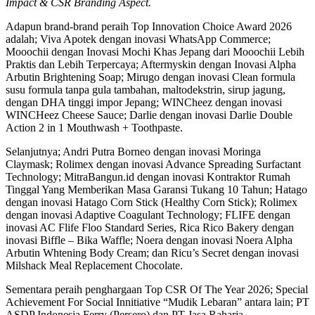
Impact & CSR Branding Aspect.
Adapun brand-brand peraih Top Innovation Choice Award 2026
adalah; Viva Apotek dengan inovasi WhatsApp Commerce;
Mooochii dengan Inovasi Mochi Khas Jepang dari Mooochii Lebih
Praktis dan Lebih Terpercaya; Aftermyskin dengan Inovasi Alpha
Arbutin Brightening Soap; Mirugo dengan inovasi Clean formula
susu formula tanpa gula tambahan, maltodekstrin, sirup jagung,
dengan DHA tinggi impor Jepang; WINCheez dengan inovasi
WINCHeez Cheese Sauce; Darlie dengan inovasi Darlie Double
Action 2 in 1 Mouthwash + Toothpaste.
Selanjutnya; Andri Putra Borneo dengan inovasi Moringa
Claymask; Rolimex dengan inovasi Advance Spreading Surfactant
Technology; MitraBangun.id dengan inovasi Kontraktor Rumah
Tinggal Yang Memberikan Masa Garansi Tukang 10 Tahun; Hatago
dengan inovasi Hatago Corn Stick (Healthy Corn Stick); Rolimex
dengan inovasi Adaptive Coagulant Technology; FLIFE dengan
inovasi AC Flife Floo Standard Series, Rica Rico Bakery dengan
inovasi Biffle – Bika Waffle; Noera dengan inovasi Noera Alpha
Arbutin Whtening Body Cream; dan Ricu’s Secret dengan inovasi
Milshack Meal Replacement Chocolate.
Sementara peraih penghargaan Top CSR Of The Year 2026; Special
Achievement For Social Innitiative “Mudik Lebaran” antara lain; PT
ASDP Indonesia Ferry (Persero) dan PT Jasa Raharja.