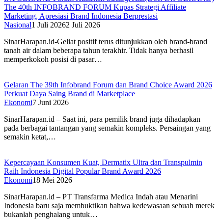
The 40th INFOBRAND FORUM Kupas Strategi Affiliate
Marketing, Apresiasi Brand Indonesia Berprestasi
Nasional
1 Juli 2026
2 Juli 2026
SinarHarapan.id-Geliat positif terus ditunjukkan oleh brand-brand
tanah air dalam beberapa tahun terakhir. Tidak hanya berhasil
memperkokoh posisi di pasar…
Gelaran The 39th Infobrand Forum dan Brand Choice Award 2026
Perkuat Daya Saing Brand di Marketplace
Ekonomi
7 Juni 2026
SinarHarapan.id – Saat ini, para pemilik brand juga dihadapkan
pada berbagai tantangan yang semakin kompleks. Persaingan yang
semakin ketat,…
Kepercayaan Konsumen Kuat, Dermatix Ultra dan Transpulmin
Raih Indonesia Digital Popular Brand Award 2026
Ekonomi
18 Mei 2026
SinarHarapan.id – PT Transfarma Medica Indah atau Menarini
Indonesia baru saja membuktikan bahwa kedewasaan sebuah merek
bukanlah penghalang untuk…