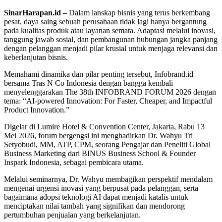
SinarHarapan.id –
Dalam lanskap bisnis yang terus berkembang
pesat, daya saing sebuah perusahaan tidak lagi hanya bergantung
pada kualitas produk atau layanan semata. Adaptasi melalui inovasi,
tanggung jawab sosial, dan pembangunan hubungan jangka panjang
dengan pelanggan menjadi pilar krusial untuk menjaga relevansi dan
keberlanjutan bisnis.
Memahami dinamika dan pilar penting tersebut, Infobrand.id
bersama Tras N Co Indonesia dengan bangga kembali
menyelenggarakan The 38th INFOBRAND FORUM 2026 dengan
tema: “AI-powered Innovation: For Faster, Cheaper, and Impactful
Product Innovation.”
Digelar di Lumire Hotel & Convention Center, Jakarta, Rabu 13
Mei 2026, forum bergengsi ini menghadirkan Dr. Wahyu Tri
Setyobudi, MM, ATP, CPM, seorang Pengajar dan Peneliti Global
Business Marketing dari BINUS Business School & Founder
Inspark Indonesia, sebagai pembicara utama.
Melalui seminarnya, Dr. Wahyu membagikan perspektif mendalam
mengenai urgensi inovasi yang berpusat pada pelanggan, serta
bagaimana adopsi teknologi AI dapat menjadi katalis untuk
menciptakan nilai tambah yang signifikan dan mendorong
pertumbuhan penjualan yang berkelanjutan.