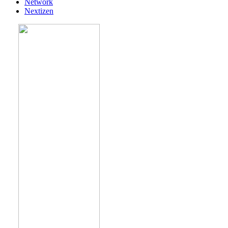
Network
Nextizen