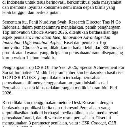
di Indonesia untuk terus berinovasi, berkontribusi pada masyarakat,
dan membina loyalitas konsumen demi masa depan bisnis yang
lebih tangguh dan berkelanjutan.
Sementara itu, Panji Nurdiyan Syah, Research Director Tras N Co
Indonesia, dalam pemaparannya menjelaskan, peraih penghargaan
Top Innovation Choice Award 2026, ditentukan berdasarkan tiga
aspek penilaian;
Innovation Idea, Innovation Advantage dan
Innovation Differentiation Aspect.
Riset dan penilaian Top
Innovation Choice Award dilakukan terhadap lebih dari 300 inovasi
produk atau layanan yang diciptakan perusahaan/brand disepanjang
kurun waktu 1 tahun terakhir.
Penghargaan Top CSR Of The Year 2026; Special Achievement For
Social Innitiative “Mudik Lebaran” diberikan berdasarkan hasil riset
TOP CSR INDEX yang dilakukan terhadap perusahaan –
perusahaan aktif menyelenggarakan program inisiatif sosial
Perusahaan secara khusus dalam rangka mudik lebaran Idul Fitri
2026.
Riset dilakukan menggunakan metode Desk Research dengan
berdasarkan publikasi berita dan rilis resmi Perusahaan yang
terpublikasikan baik di berbagai media online, sosial media resmi
perusahaan/brand, dan di website resmi perusahaan. Riset ini
menggunakan 3 parameter penilaian, yaitu :
CSR Concept, CSR