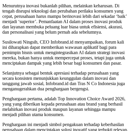
Menurutnya inovasi bukanlah pilihan, melainkan keharusan. Di
tengah disrupsi teknologi dan perubahan perilaku konsumen yang
cepat, perusahaan harus mampu berinovasi lebih dari sekadar ‘baik’
menjadi ‘superior’. Pemanfaatan AI dalam proses inovasi produk
dan layanan membuka peluang luar biasa untuk efisiensi, akurasi,
dan personalisasi yang belum pernah ada sebelumnya.
Susilowati Ningsih, CEO Infobrand.id menyampaikan, forum kali
ini diharapkan dapat memberikan wawasan aplikatif bagi para
pemimpin bisnis untuk mengintegrasikan AI dalam strategi inovasi
mereka, bukan hanya untuk mempercepat proses, tetapi juga untuk
menciptakan dampak yang lebih besar bagi konsumen dan pasar.
Selanjutnya sebagai bentuk apresiasi terhadap perusahaan yang
secara konsisten menunjukkan keunggulan dalam inovasi dan
tanggung jawab sosial, Infobrand.id dan Tras N Co Indonesia juga
menganugerahkan dua penghargaan bergengsi.
Penghargaan pertama, adalah Top Innovation Choice Award 2026,
yang yang diberikan kepada perusahaan atau brand yang berhasil
melahirkan inovasi produk maupun layanan sehingga mampu
menjadi pilihan utama konsumen.
Penghargaan ini menjadi simbol pengakuan terhadap keberhasilan
perusahaan dalam menciptakan solusi inovatif yang terbukti relevan,