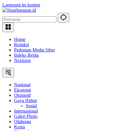
Langsung ke konten
Home
Redaksi
Pedoman Media Siber
Indeks Berita
Nextizen
Nasional
Ekonomi
Otomotif
Gaya Hidup
Sosial
Internasional
Galeri Photo
Olahraga
Kesra