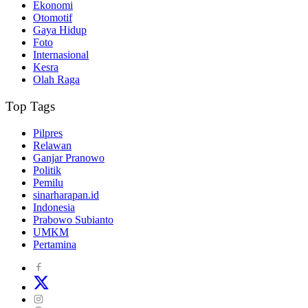
Ekonomi
Otomotif
Gaya Hidup
Foto
Internasional
Kesra
Olah Raga
Top Tags
Pilpres
Relawan
Ganjar Pranowo
Politik
Pemilu
sinarharapan.id
Indonesia
Prabowo Subianto
UMKM
Pertamina