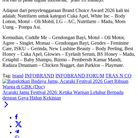
Adapun dari penyelenggaraan Brand Choice Award 2026 kali ini
adalah; Nutrifarm untuk kategori Cuka Apel, White Inc – Body
Lotion, Motul – Oli Mobil, LG – AC, Nutrifarm – Madu, Mom
Uung – Pompa Asi.
Kemudian, Cuddle Me – Gendongan Bayi, Motul – Oli Motor,
Agree – Singlet, Momaz – Gendongan Bayi, Gendes – Feminine
Care, ISKU – Gerinda, New Lushine Beauty – Body Peeling, Best
Honey – Cuka Apel, Glowies – Eyelash Serum, BS Honey – Madu,
Cetaphil – Baby Shampo, Bizmo – Pembersih Kamar Mandi,
Radaza Dmamam – Chicken Nugget, dan Parklon – Playmate.
Tag:
brand
INFOBRAND
INFOBRAND FORUM
TRAS N CO
Acaraki Jamu Festival 2026: Ketika Warisan Leluhur Berpadu
dengan Gaya Hidup Kekinian