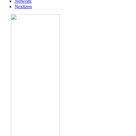
Network
Nextizen