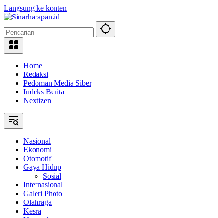
Langsung ke konten
Home
Redaksi
Pedoman Media Siber
Indeks Berita
Nextizen
Nasional
Ekonomi
Otomotif
Gaya Hidup
Sosial
Internasional
Galeri Photo
Olahraga
Kesra