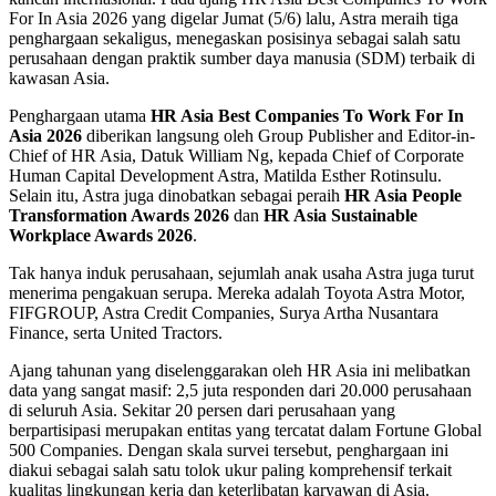
For In Asia 2026 yang digelar Jumat (5/6) lalu, Astra meraih tiga
penghargaan sekaligus, menegaskan posisinya sebagai salah satu
perusahaan dengan praktik sumber daya manusia (SDM) terbaik di
kawasan Asia.
Penghargaan utama
HR Asia Best Companies To Work For In
Asia 2026
diberikan langsung oleh Group Publisher and Editor-in-
Chief of HR Asia, Datuk William Ng, kepada Chief of Corporate
Human Capital Development Astra, Matilda Esther Rotinsulu.
Selain itu, Astra juga dinobatkan sebagai peraih
HR Asia People
Transformation Awards 2026
dan
HR Asia Sustainable
Workplace Awards 2026
.
Tak hanya induk perusahaan, sejumlah anak usaha Astra juga turut
menerima pengakuan serupa. Mereka adalah Toyota Astra Motor,
FIFGROUP, Astra Credit Companies, Surya Artha Nusantara
Finance, serta United Tractors.
Ajang tahunan yang diselenggarakan oleh HR Asia ini melibatkan
data yang sangat masif: 2,5 juta responden dari 20.000 perusahaan
di seluruh Asia. Sekitar 20 persen dari perusahaan yang
berpartisipasi merupakan entitas yang tercatat dalam Fortune Global
500 Companies. Dengan skala survei tersebut, penghargaan ini
diakui sebagai salah satu tolok ukur paling komprehensif terkait
kualitas lingkungan kerja dan keterlibatan karyawan di Asia.