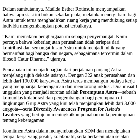
Dalam sambutannya, Matilda Esther Rotinsulu menyampaikan
bahwa apresiasi ini bukan sekadar piala, melainkan energi baru bagi
Astra untuk terus menghadirkan ruang kerja yang mendukung setiap
individu mengembangkan potensi terbaiknya.
“Kami memaknai penghargaan ini sebagai penyemangat. Kami
percaya bahwa keberlanjutan perusahaan tidak terlepas dari
kontribusi dan semangat Insan Astra untuk menjadi milik yang
bermanfaat bagi bangsa dan negara, sebagaimana tercermin dalam
filosofi Catur Dharma,” ujarnya.
Pencapaian ini menjadi bagian dari perjalanan panjang Astra
menjelang tujuh dekade usianya. Dengan 322 anak perusahaan dan
lebih dari 190.000 karyawan, Astra terus membangun budaya kerja
yang menghargai keberagaman dan mendorong inklusi. Dua inisiatif
unggulan yang menjadi sorotan adalah
Perempuan Astra
—sebuah
komunitas kolaborasi dan pengembangan bagi perempuan di
lingkungan Grup Astra yang kini telah menjangkau lebih dari 3.000
anggota—serta
Diversity Awareness Program for Astra’s
Leaders
yang bertujuan meningkatkan pemahaman kepemimpinan
tentang keberagaman.
Komitmen Astra dalam mengembangkan SDM dan menciptakan
tempat kerja yang positif, kolaboratif, serta berkelanjutan sejalan