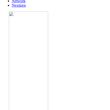
Network
Nextizen