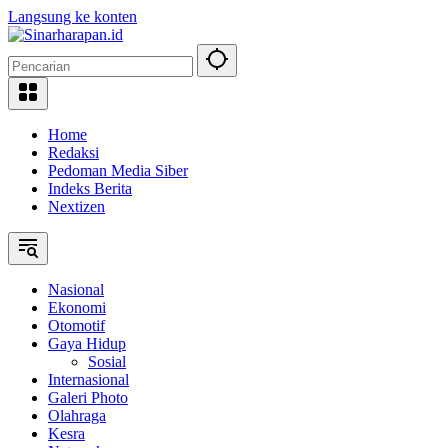
Langsung ke konten
Home
Redaksi
Pedoman Media Siber
Indeks Berita
Nextizen
Nasional
Ekonomi
Otomotif
Gaya Hidup
Sosial
Internasional
Galeri Photo
Olahraga
Kesra