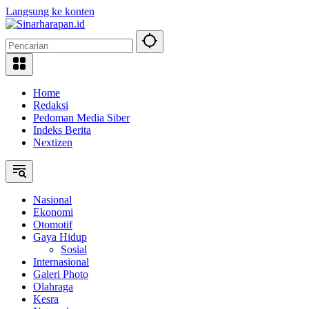
Langsung ke konten
Home
Redaksi
Pedoman Media Siber
Indeks Berita
Nextizen
Nasional
Ekonomi
Otomotif
Gaya Hidup
Sosial
Internasional
Galeri Photo
Olahraga
Kesra