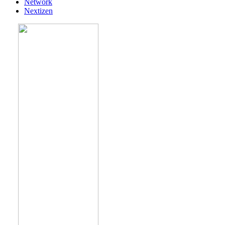
Network
Nextizen