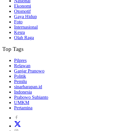
Nasional
Ekonomi
Otomotif
Gaya Hidup
Foto
Internasional
Kesra
Olah Raga
Top Tags
Pilpres
Relawan
Ganjar Pranowo
Politik
Pemilu
sinarharapan.id
Indonesia
Prabowo Subianto
UMKM
Pertamina