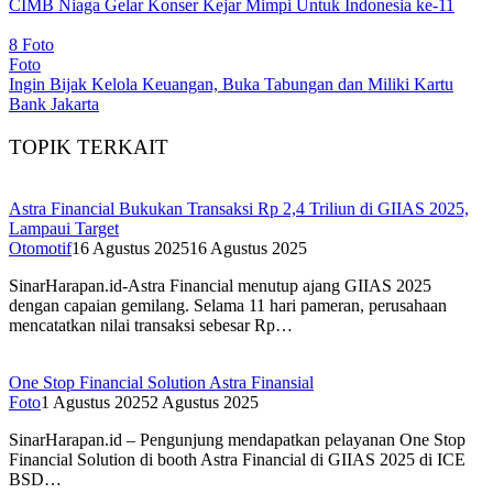
CIMB Niaga Gelar Konser Kejar Mimpi Untuk Indonesia ke-11
8 Foto
Foto
Ingin Bijak Kelola Keuangan, Buka Tabungan dan Miliki Kartu
Bank Jakarta
TOPIK TERKAIT
Astra Financial Bukukan Transaksi Rp 2,4 Triliun di GIIAS 2025,
Lampaui Target
Otomotif
16 Agustus 2025
16 Agustus 2025
SinarHarapan.id-Astra Financial menutup ajang GIIAS 2025
dengan capaian gemilang. Selama 11 hari pameran, perusahaan
mencatatkan nilai transaksi sebesar Rp…
One Stop Financial Solution Astra Finansial
Foto
1 Agustus 2025
2 Agustus 2025
SinarHarapan.id – Pengunjung mendapatkan pelayanan One Stop
Financial Solution di booth Astra Financial di GIIAS 2025 di ICE
BSD…