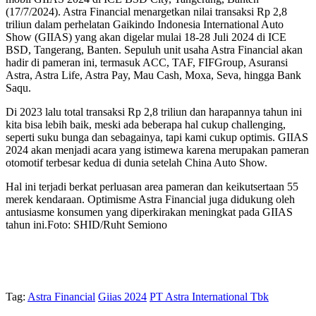
(17/7/2024). Astra Financial menargetkan nilai transaksi Rp 2,8
triliun dalam perhelatan Gaikindo Indonesia International Auto
Show (GIIAS) yang akan digelar mulai 18-28 Juli 2024 di ICE
BSD, Tangerang, Banten. Sepuluh unit usaha Astra Financial akan
hadir di pameran ini, termasuk ACC, TAF, FIFGroup, Asuransi
Astra, Astra Life, Astra Pay, Mau Cash, Moxa, Seva, hingga Bank
Saqu.
Di 2023 lalu total transaksi Rp 2,8 triliun dan harapannya tahun ini
kita bisa lebih baik, meski ada beberapa hal cukup challenging,
seperti suku bunga dan sebagainya, tapi kami cukup optimis. GIIAS
2024 akan menjadi acara yang istimewa karena merupakan pameran
otomotif terbesar kedua di dunia setelah China Auto Show.
Hal ini terjadi berkat perluasan area pameran dan keikutsertaan 55
merek kendaraan. Optimisme Astra Financial juga didukung oleh
antusiasme konsumen yang diperkirakan meningkat pada GIIAS
tahun ini.Foto: SHID/Ruht Semiono
Tag:
Astra Financial
Giias 2024
PT Astra International Tbk